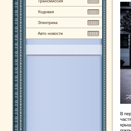
Трансмиссия
53
Ходовая
116
Электрика
111
Авто новости
3494
В пе
част
крыш
покр