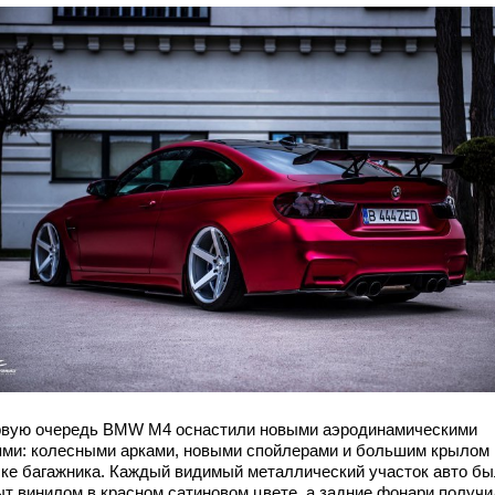
рвую очередь BMW M4 оснастили новыми аэродинамическими
ями: колесными арками, новыми спойлерами и большим крылом 
ке багажника. Каждый видимый металлический участок авто б
ыт винилом в красном сатиновом цвете, а задние фонари получи