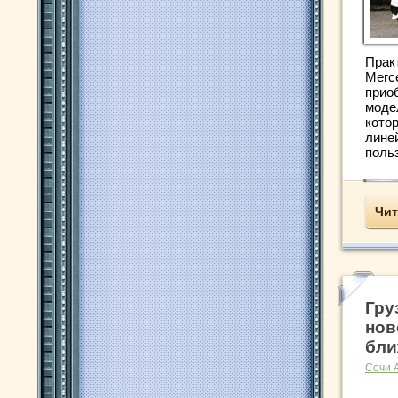
Прак
Merc
прио
моде
кото
лине
польз
Чит
Гру
нов
бли
Сочи 