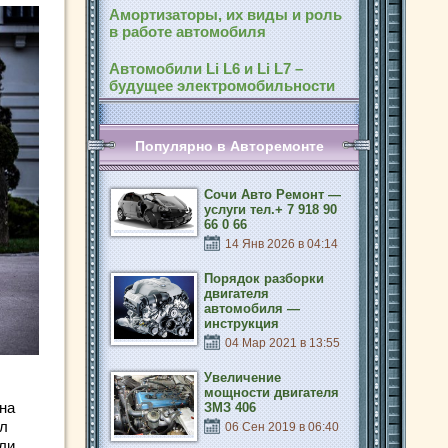
Амортизаторы, их виды и роль
в работе автомобиля
Автомобили Li L6 и Li L7 –
будущее электромобильности
Популярно в Авторемонте
Сочи Авто Ремонт —
услуги тел.+ 7 918 90
66 0 66
14 Янв 2026 в 04:14
Порядок разборки
двигателя
автомобиля —
инструкция
04 Мар 2021 в 13:55
Увеличение
мощности двигателя
на
ЗМЗ 406
ыл
06 Сен 2019 в 06:40
ли