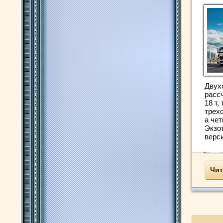
Двух
расс
18 т,
трехо
а че
Экзо
верси
Чит