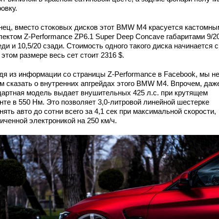
овку.
нец, вместо стоковых дисков этот BMW M4 красуется кастомны
лектом Z-Performance ZP6.1 Super Deep Concave габаритами 9/2
ди и 10,5/20 сзади. Стоимость одного такого диска начинается с
в этом размере весь сет стоит 2316 $.
дя из информации со страницы Z-Performance в Facebook, мы н
м сказать о внутренних апгрейдах этого BMW M4. Впрочем, даж
дартная модель выдает внушительных 425 л.с. при крутящем
нте в 550 Нм. Это позволяет 3,0-литровой линейной шестерке
нять авто до сотни всего за 4,1 сек при максимальной скорости,
иченной электроникой на 250 км/ч.