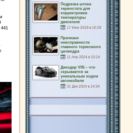
Подрезка штока
термостата для
корректровки
м
температуры
двигателя
0
 441
17 Июн 2019 в 10:29
Признаки
неисправности
е
главного тормозного
е
цилиндра
11 Апр 2024 в 10:14
Декодер VIN – что
скрывается за
уникальным кодом
автомобиля
31 Дек 2024 в 14:34