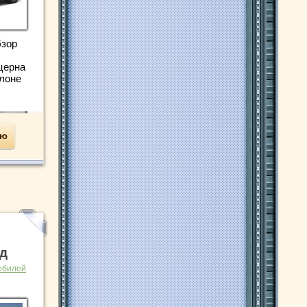
бзор
церна
лоне
ью
од
обилей