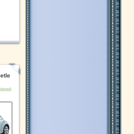
etle
обилей