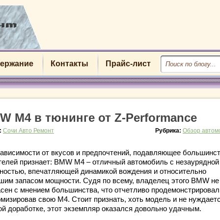
ержание
Контакты
Прайс-лист
W M4 в тюнинге от Z-Performance
:
Сочи Авто Ремонт
Рубрика:
Обзор автом
зависимости от вкусов и предпочтений, подавляющее большинс
телей признает: BMW M4 – отличный автомобиль с незаурядной
ностью, впечатляющей динамикой вождения и относительно
шим запасом мощности. Судя по всему, владелец этого BMW не
асен с мнением большинства, что отчетливо продемонстрировал
омизировав свою M4. Стоит признать, хоть модель и не нуждаетс
ой доработке, этот экземпляр оказался довольно удачным.