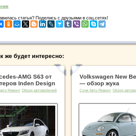
чник
авилась статья? Поделись с друзьями в соц.сетях!
к же будет интересно:
cedes-AMG S63 от
Volkswagen New Be
теров Inden Design
— обзор жука
Авто Ремонт
Обзор автомобилей
Сочи Авто Ремонт
Обзор автом