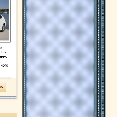
из
дных
енно
ного
ью