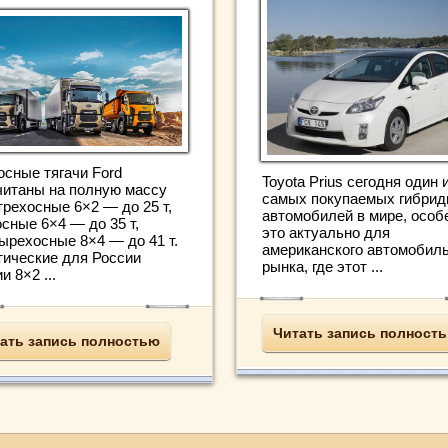
осные тягачи Ford
Toyota Prius сегодня один 
читаны на полную массу
самых покупаемых гибри
 трехосные 6×2 — до 25 т,
автомобилей в мире, особ
сные 6×4 — до 35 т,
это актуально для
тырехосные 8×4 — до 41 т.
американского автомобиль
тические для России
рынка, где этот ...
и 8×2 ...
Читать запись полност
ать запись полностью