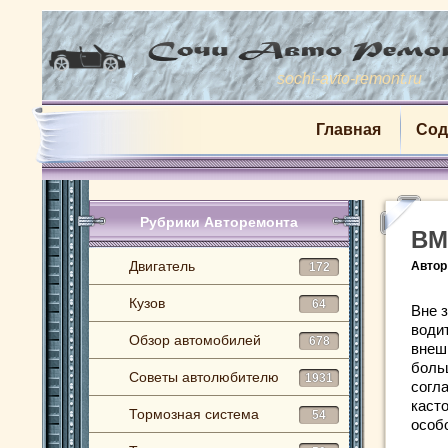
sochi-avto-remont.ru
Главная
Сод
Рубрики Авторемонта
BM
Двигатель
Автор
172
Кузов
64
Вне 
води
Обзор автомобилей
678
внеш
боль
Советы автолюбителю
1931
согл
каст
Тормозная система
54
особ