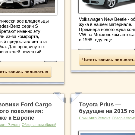
Volkswagen New Beetle - о
тически все владельцы
жука в нашем материале.
edes-Benz серии S
Премьера нового жука кон
бретают именно эту
VW на Московском автоса
ль из-за комфорта,
в 1998 году еще ...
рый предоставляет эта
йка. Для продвинутых
ователей немецкий ...
Читать запись полност
ать запись полностью
зовики Ford Cargo
Toyota Prius —
ого поколения:
будущее на 2015 г
же к Европе
Сочи Авто Ремонт
Обзор автом
Авто Ремонт
Обзор автомобилей