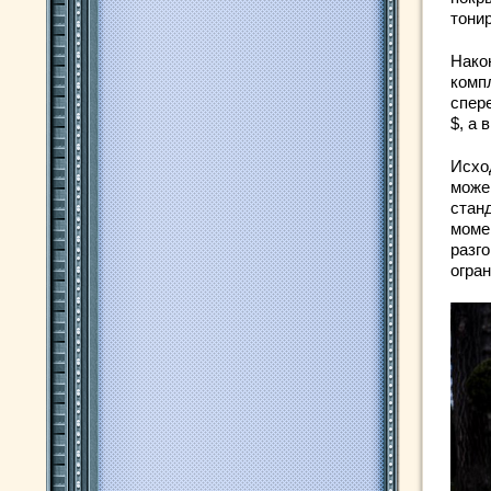
тонир
Нако
комп
спере
$, а 
Исхо
може
стан
моме
разго
огран