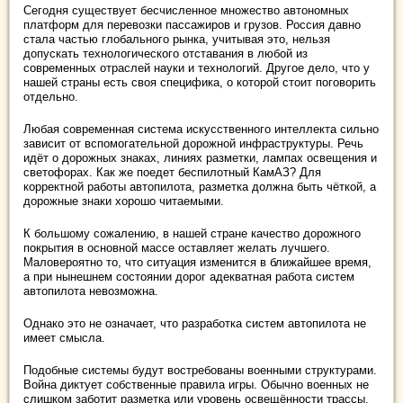
Сегодня существует бесчисленное множество автономных
платформ для перевозки пассажиров и грузов. Россия давно
стала частью глобального рынка, учитывая это, нельзя
допускать технологического отставания в любой из
современных отраслей науки и технологий. Другое дело, что у
нашей страны есть своя специфика, о которой стоит поговорить
отдельно.
Любая современная система искусственного интеллекта сильно
зависит от вспомогательной дорожной инфраструктуры. Речь
идёт о дорожных знаках, линиях разметки, лампах освещения и
светофорах. Как же поедет беспилотный КамАЗ? Для
корректной работы автопилота, разметка должна быть чёткой, а
дорожные знаки хорошо читаемыми.
К большому сожалению, в нашей стране качество дорожного
покрытия в основной массе оставляет желать лучшего.
Маловероятно то, что ситуация изменится в ближайшее время,
а при нынешнем состоянии дорог адекватная работа систем
автопилота невозможна.
Однако это не означает, что разработка систем автопилота не
имеет смысла.
Подобные системы будут востребованы военными структурами.
Война диктует собственные правила игры. Обычно военных не
слишком заботит разметка или уровень освещённости трассы,