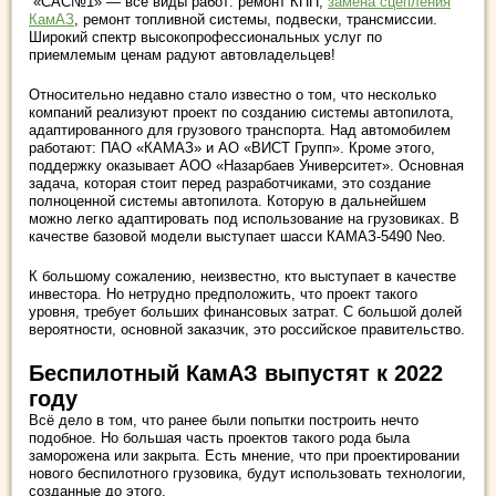
«САС№1» — все виды работ: ремонт КПП,
замена сцепления
КамАЗ
, ремонт топливной системы, подвески, трансмиссии.
Широкий спектр высокопрофессиональных услуг по
приемлемым ценам радуют автовладельцев!
Относительно недавно стало известно о том, что несколько
компаний реализуют проект по созданию системы автопилота,
адаптированного для грузового транспорта. Над автомобилем
работают: ПАО «КАМАЗ» и АО «ВИСТ Групп». Кроме этого,
поддержку оказывает АОО «Назарбаев Университет». Основная
задача, которая стоит перед разработчиками, это создание
полноценной системы автопилота. Которую в дальнейшем
можно легко адаптировать под использование на грузовиках. В
качестве базовой модели выступает шасси КАМАЗ-5490 Neo.
К большому сожалению, неизвестно, кто выступает в качестве
инвестора. Но нетрудно предположить, что проект такого
уровня, требует больших финансовых затрат. С большой долей
вероятности, основной заказчик, это российское правительство.
Беспилотный КамАЗ выпустят к 2022
году
Всё дело в том, что ранее были попытки построить нечто
подобное. Но большая часть проектов такого рода была
заморожена или закрыта. Есть мнение, что при проектировании
нового беспилотного грузовика, будут использовать технологии,
созданные до этого.