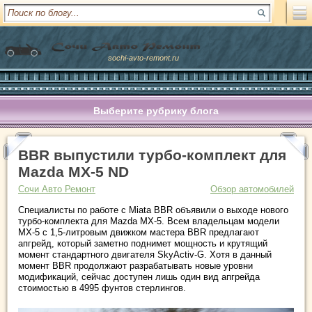
sochi-avto-remont.ru
Выберите рубрику блога
BBR выпустили турбо-комплект для
Mazda MX-5 ND
Сочи Авто Ремонт
Обзор автомобилей
Специалисты по работе с Miata BBR объявили о выходе нового
турбо-комплекта для Mazda MX-5. Всем владельцам модели
MX-5 с 1,5-литровым движком мастера BBR предлагают
апгрейд, который заметно поднимет мощность и крутящий
момент стандартного двигателя SkyActiv-G. Хотя в данный
момент BBR продолжают разрабатывать новые уровни
модификаций, сейчас доступен лишь один вид апгрейда
стоимостью в 4995 фунтов стерлингов.