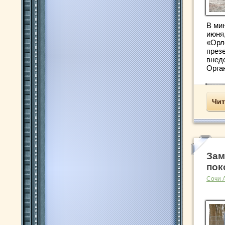
В ми
июня,
«Орл
през
внед
Орган
Чит
Зам
пок
Сочи 