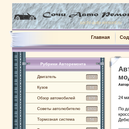
sochi-avto-remont.ru
Главная
Сод
Рубрики Авторемонта
Ав
мо
Двигатель
172
Автор
Кузов
64
24 ма
Обзор автомобилей
678
Советы автолюбителю
По д
1931
крос
Тормозная система
Дебю
54