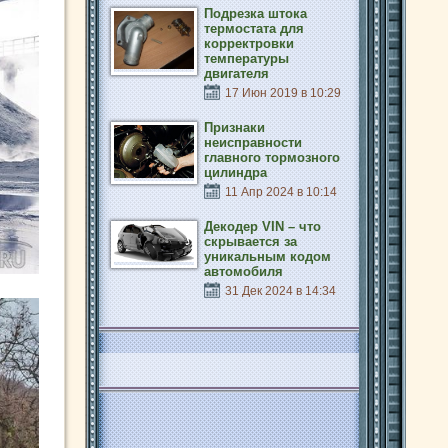
Подрезка штока
термостата для
корректровки
температуры
двигателя
17 Июн 2019 в 10:29
Признаки
неисправности
главного тормозного
цилиндра
11 Апр 2024 в 10:14
Декодер VIN – что
скрывается за
уникальным кодом
автомобиля
31 Дек 2024 в 14:34