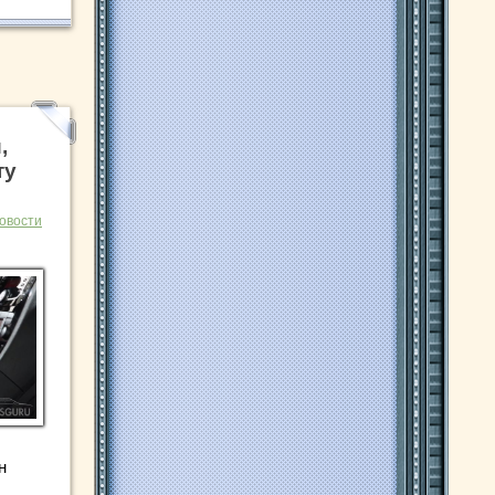
,
ту
овости
н