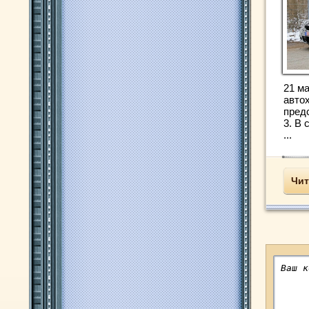
21 ма
авто
пред
3. В
...
Чит