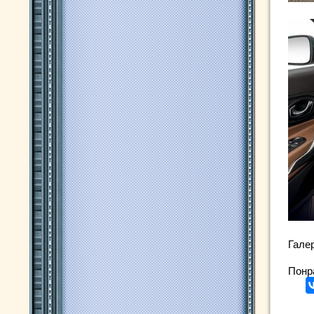
Гале
Понр