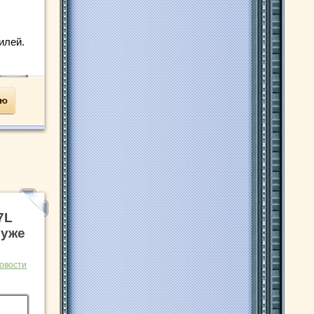
илей.
ью
7L
 уже
овости