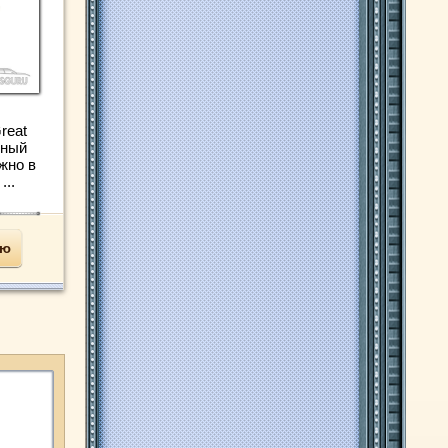
reat
нный
жно в
...
ью