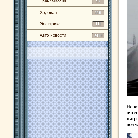
Трансмиссия
53
Ходовая
116
Электрика
111
Авто новости
3494
Новая
пяти
литр
полн