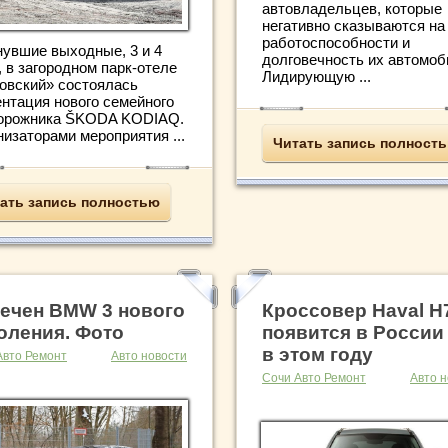
автовладельцев, которые
негативно сказываются на
работоспособности и
нувшие выходные, 3 и 4
долговечность их автомоб
 в загородном парк-отеле
Лидирующую ...
овский» состоялась
ентация нового семейного
орожника ŠKODA KODIAQ.
изаторами мероприятия ...
Читать запись полност
ать запись полностью
ечен BMW 3 нового
Кроссовер Haval H
оления. Фото
появится в России
в этом году
Авто Ремонт
Авто новости
Сочи Авто Ремонт
Авто н