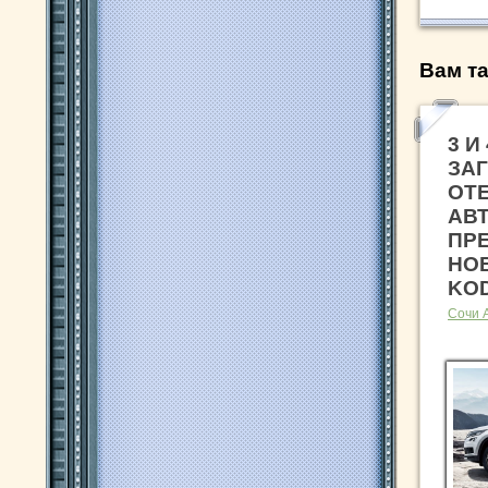
Вам та
3 И
ЗА
ОТ
АВ
ПР
НО
KO
Сочи 