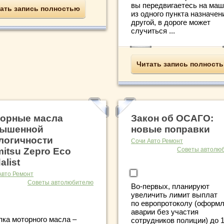
вы передвигаетесь на ма
ать запись полностью
из одного пункта назначен
другой, в дороге может
случиться ...
Читать запись полност
орные масла
Закон об ОСАГО:
вышенной
новые поправки
логичности
Сочи Авто Ремонт
mitsu Zepro Eco
Советы автолю
alist
Авто Ремонт
Советы автолюбителю
Во‑первых, планируют
увеличить лимит выплат
по европротоколу (оформ
аварии без участия
пка моторного масла –
сотрудников полиции) до 