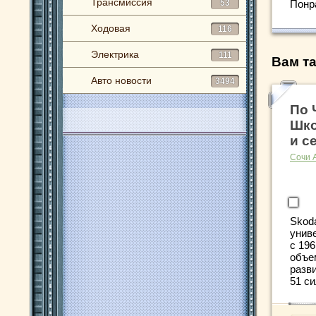
Трансмиссия
53
Понр
Ходовая
116
Электрика
111
Вам та
Авто новости
3494
По 
Шко
и с
Сочи 
Skod
унив
с 196
объе
разви
51 си