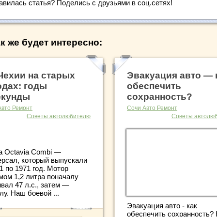
авилась статья? Поделись с друзьями в соц.сетях!
к же будет интересно:
Чехии на старых
Эвакуация авто — 
дах: годы
обеспечить
екунды
сохранность?
Авто Ремонт
Сочи Авто Ремонт
Советы автолюбителю
Советы автолю
a Octavia Combi —
ерсал, который выпускали
1 по 1971 год. Мотор
мом 1,2 литра поначалу
вал 47 л.с., затем —
лу. Наш боевой ...
Эвакуация авто - как
обеспечить сохранность? 