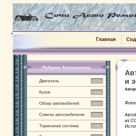
sochi-avto-remont.ru
Главная
Сод
Рубрики Авторемонта
Ав
и 
Двигатель
172
Автор
Кузов
64
Фото
Обзор автомобилей
678
Советы автолюбителю
Авто
1931
из С
Тормозная система
Исто
54