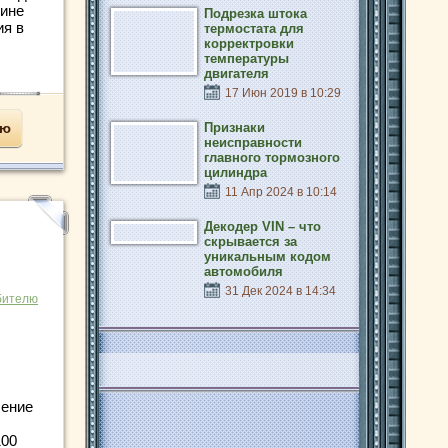
шине
Подрезка штока
ия в
термостата для
корректровки
температуры
двигателя
17 Июн 2019 в 10:29
ью
Признаки
неисправности
главного тормозного
цилиндра
11 Апр 2024 в 10:14
Декодер VIN – что
скрывается за
уникальным кодом
автомобиля
31 Дек 2024 в 14:34
бителю
ление
100