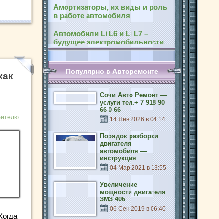
Амортизаторы, их виды и роль
в работе автомобиля
Автомобили Li L6 и Li L7 –
будущее электромобильности
Популярно в Авторемонте
как
Сочи Авто Ремонт —
услуги тел.+ 7 918 90
66 0 66
бителю
14 Янв 2026 в 04:14
Порядок разборки
двигателя
автомобиля —
инструкция
04 Мар 2021 в 13:55
Увеличение
мощности двигателя
ЗМЗ 406
06 Сен 2019 в 06:40
Когда