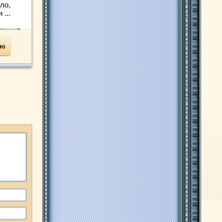
ло,
...
ью