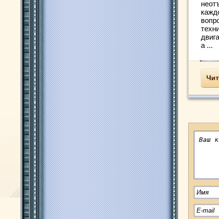
неот
кажд
вопр
техн
двиг
а ...
Чит