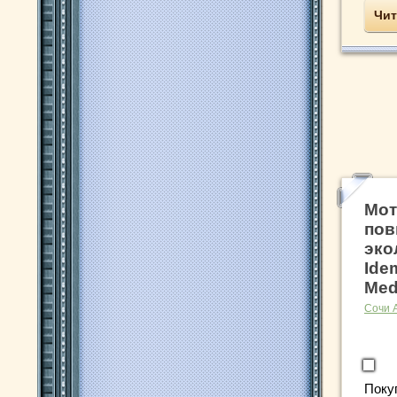
Чит
Мот
по
эко
Ide
Med
Сочи 
Поку