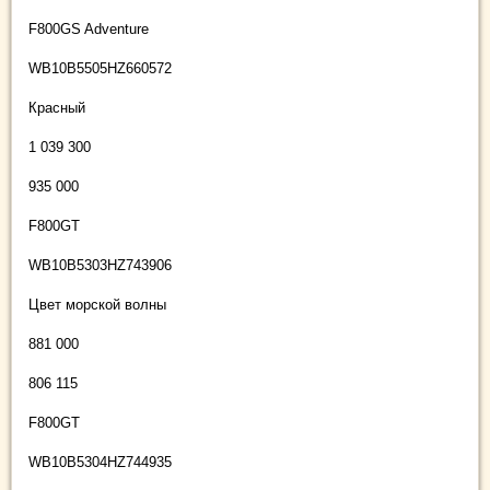
F800GS Adventure
WB10B5505HZ660572
Красный
1 039 300
935 000
F800GT
WB10B5303HZ743906
Цвет морской волны
881 000
806 115
F800GT
WB10B5304HZ744935