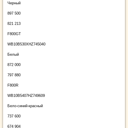
Черный
897 500
821 213
F800GT
WB10B530XHZ745040
Белый
872 000
797 880
F800R
WB10B5407HZ749609
Бело-синий-красный
737 600
674 904