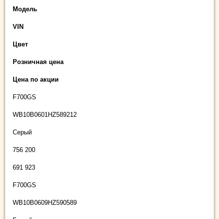
Модель
VIN
Цвет
Розничная цена
Цена по акции
F700GS
WB10B0601HZ589212
Серый
756 200
691 923
F700GS
WB10B0609HZ590589