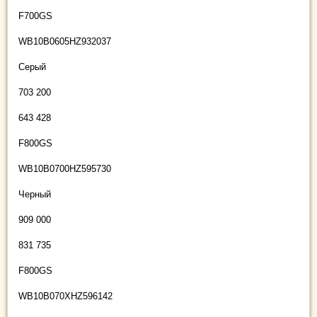
F700GS
WB10B0605HZ932037
Серый
703 200
643 428
F800GS
WB10B0700HZ595730
Черный
909 000
831 735
F800GS
WB10B070XHZ596142