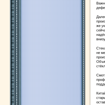
Важн
дефе
Дале
прои
же ук
сейча
надё
внизу
Стек
не ме
прои
Объя
стёкл
Смот
проф
подд
Кита
стары
остав