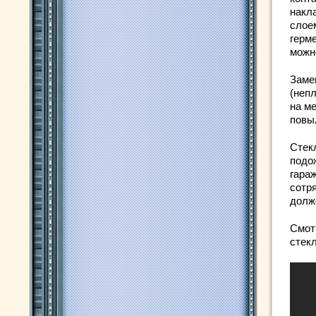
накл
слое
герм
можно
Заме
(неп
на ме
повыл
Стек
подо
гараж
сотр
долж
Смот
стек