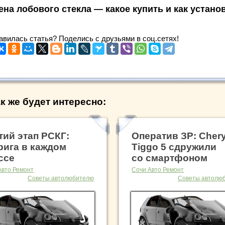
ена лобового стекла — какое купить и как устано
авилась статья? Поделись с друзьями в соц.сетях!
к же будет интересно:
тий этап РСКГ:
Оператив ЗР: Cher
рига в каждом
Tiggo 5 сдружили
ссе
со смартфоном
Авто Ремонт
Сочи Авто Ремонт
Советы автолюбителю
Советы автолю