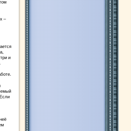
том
х –
лается
а,
три и
а
аботе.
я
зуемый
 Если
неё
ем