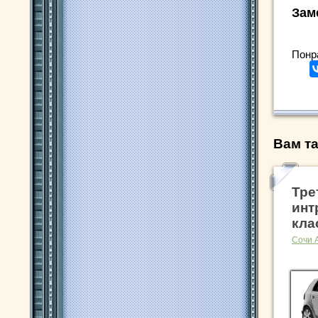
Зам
Понр
Вам та
Тре
инт
кла
Сочи 