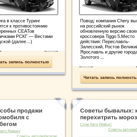
га в классе Туринг
Повод: компания Chery вы
ится к противостоянию
на российский рынок
еренных СЕАТов
обновленную версию свое
вичками РСКГ — Вестами
кроссовера Tiggo 5.Место
дской (далее…)
действия: Переславль-
Залесский, Ростов Велики
Ярославль и другие город
Золотого ...
ать запись полностью
Читать запись полност
собы продажи
Советы бывалых: 
омобиля с
перехитрить мороз
бегом
Сочи Авто Ремонт
Советы автолю
Авто Ремонт
Советы автолюбителю