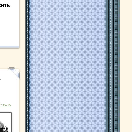
вить
y
бителю