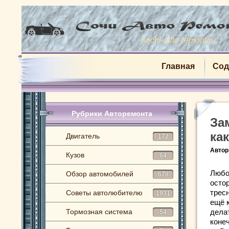
sochi-avto-remont.ru
Главная
Сод
Рубрики Авторемонта
За
ка
Двигатель
172
Автор
Кузов
64
Любо
Обзор автомобилей
678
осто
трес
Советы автолюбителю
1931
ещё к
Тормозная система
дела
54
конеч