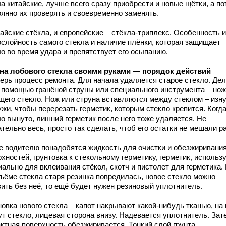
а китайские, лучше всего сразу приобрести и новые щётки, а по
оянно их проверять и своевременно заменять.
айские стёкла, и европейские – стёкла-триплекс. Особенность и
ослойность самого стекла и наличие плёнки, которая защищает
о во время удара и препятствует его осыпанию.
на лобового стекла своими руками — порядок действий
перь процесс ремонта. Для начала удаляется старое стекло. Де
с помощью гранёной струны или специального инструмента – нож
щего стекло. Нож или струна вставляются между стеклом – изну
жи, чтобы перерезать герметик, которым стекло крепится. Когд
ло вынуто, лишний герметик после него тоже удаляется. Не
тельно весь, просто так сделать, чтоб его остатки не мешали р
е водителю понадобятся жидкость для очистки и обезжиривани
хностей, грунтовка к стекольному герметику, герметик, исполь
ально для вклеивания стёкол, скотч и пистолет для герметика.
съёме стекла старя резинка повредилась, новое стекло можно
вить без неё, то ещё будет нужен резиновый уплотнитель.
овка нового стекла – капот накрывают какой-нибудь тканью, на 
ут стекло, лицевая сторона внизу. Надевается уплотнитель. Зат
актная поверхность обезжиривается. Тонкий слой грунта