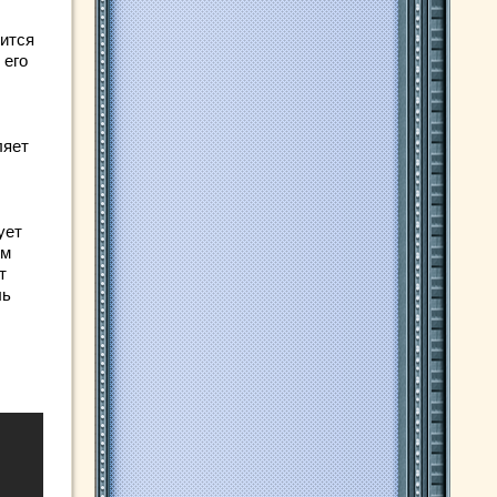
сится
 его
ляет
ует
ом
т
ль