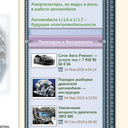
Амортизаторы, их виды и роль
в работе автомобиля
Автомобили Li L6 и Li L7 –
будущее электромобильности
Популярно в Авторемонте
Сочи Авто Ремонт —
услуги тел.+ 7 918 90
66 0 66
14 Янв 2026 в 04:14
Порядок разборки
двигателя
автомобиля —
инструкция
04 Мар 2021 в 13:55
Увеличение
мощности двигателя
ЗМЗ 406
06 Сен 2019 в 06:40
ятен.