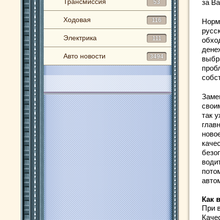
Трансмиссия
за В
53
Ходовая
116
Норм
русск
Электрика
111
обход
дене
Авто новости
3494
выбр
проб
собс
Заме
своим
так 
глав
новое
качес
безо
води
потом
авто
Как 
При 
Каче