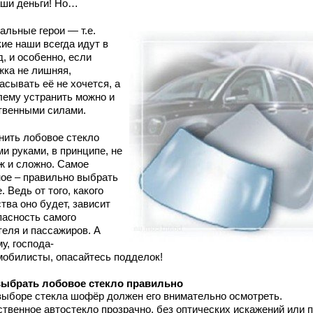
аши деньги! Но…
альные герои — т.е.
ие наши всегда идут в
, и особенно, если
жка не лишняя,
асывать её не хочется, а
лему устранить можно и
твенными силами.
нить лобовое стекло
и руками, в принципе, не
уж и сложно. Самое
ное – правильно выбрать
. Ведь от того, какого
тва оно будет, зависит
пасность самого
теля и пассажиров. А
у, господа-
мобилисты, опасайтесь подделок!
выбрать лобовое стекло правильно
выборе стекла шофёр должен его внимательно осмотреть.
ственное автостекло прозрачно, без оптических искажений или п