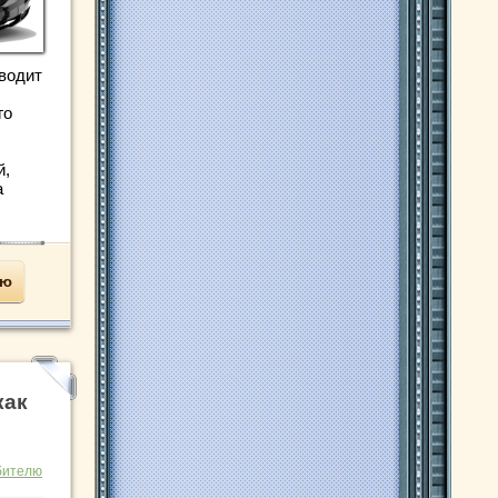
водит
го
й,
а
ью
как
бителю