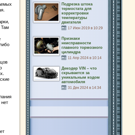
аемых
Подрезка штока
термостата для
ая.
корректровки
температуры
арки,
двигателя
 Там
17 Июн 2019 в 10:29
е
Признаки
неисправности
 либо
главного тормозного
цилиндра
11 Апр 2024 в 10:14
вцов
о
Декодер VIN – что
скрывается за
х.
уникальным кодом
йские
автомобиля
31 Дек 2024 в 14:34
пания
 нет
ает