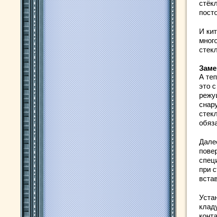
стёкл
пост
И кит
мног
стекл
Заме
А те
это 
режу
снару
стек
обяза
Дале
повер
специ
при 
вста
Устан
клад
конт