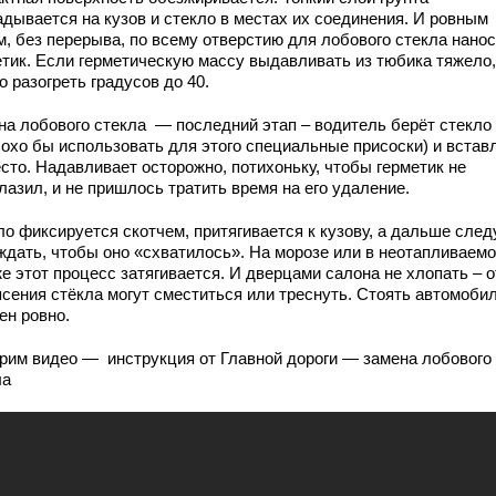
адывается на кузов и стекло в местах их соединения. И ровным
м, без перерыва, по всему отверстию для лобового стекла нано
етик. Если герметическую массу выдавливать из тюбика тяжело,
 разогреть градусов до 40.
на лобового стекла — последний этап – водитель берёт стекло
лохо бы использовать для этого специальные присоски) и встав
сто. Надавливает осторожно, потихоньку, чтобы герметик не
азил, и не пришлось тратить время на его удаление.
ло фиксируется скотчем, притягивается к кузову, а дальше след
ждать, чтобы оно «схватилось». На морозе или в неотапливаем
е этот процесс затягивается. И дверцами салона не хлопать – о
ясения стёкла могут сместиться или треснуть. Стоять автомоби
ен ровно.
рим видео — инструкция от Главной дороги — замена лобового
ла