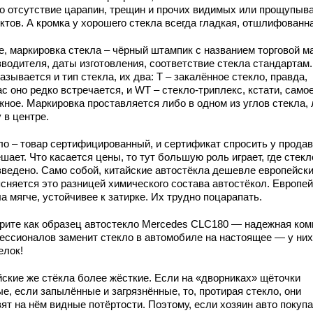
о отсутствие царапин, трещин и прочих видимых или прощупыв
ктов. А кромка у хорошего стекла всегда гладкая, отшлифованн
е, маркировка стекла – чёрный штампик с названием торговой м
зводителя, даты изготовления, соответствие стекла стандартам.
азывается и тип стекла, их два: T – закалённое стекло, правда,
с оно редко встречается, и WT – стекло-триплекс, кстати, само
жное. Маркировка проставляется либо в одном из углов стекла,
 в центре.
ло – товар сертифицированный, и сертификат спросить у прода
шает. Что касается цены, то тут большую роль играет, где стекл
зведено. Само собой, китайские автостёкла дешевле европейски
сняется это разницей химического состава автостёкол. Европе
а мягче, устойчивее к затирке. Их трудно поцарапать.
рите как образец автостекло Mercedes CLC180 — надежная ком
ессионалов заменит стекло в автомобиле на настоящее — у них
елок!
йские же стёкла более жёсткие. Если на «дворниках» щёточки
е, если запылённые и загрязнённые, то, протирая стекло, они
ят на нём видные потёртости. Поэтому, если хозяин авто покуп