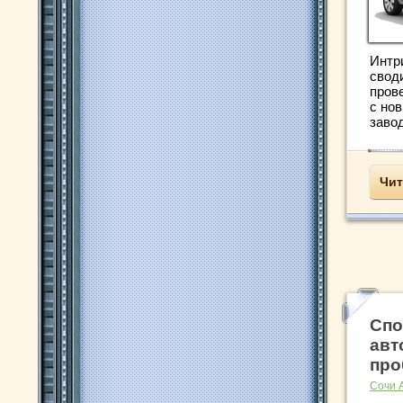
Интри
свод
пров
с но
заво
Чит
Спо
авт
про
Сочи 