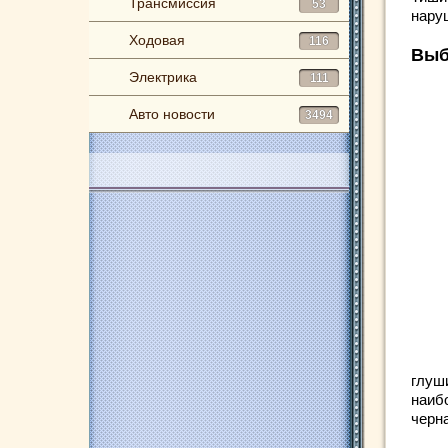
Трансмиссия
53
наруш
Ходовая
116
Выб
Электрика
111
Авто новости
3494
глуши
наиб
черн