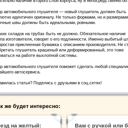
ательно наличие второго слоя корпуса, ну и непосредственно об
р автомобильного глушителя — новый глушитель должен быть
лютно идентичен оригиналу. Не только формами, но и размерами
очные швы должны быть идеальными, ровными.
аких складок на трубах быть не должно. Обязательное наличие
па изготовителя, говорит о его подлинности. Именно выбитый ш
 простая приклеенная бумажка с описанием производителя. Не с
бретать глушитель крашеный или деформированный, это тоже
ываться на работе выхлопной системы.
р автомобильного глушителя поможет сделать любой специали
айшего автосервиса.
авилась статья? Поделись с друзьями в соц.сетях!
к же будет интересно:
езд на желтый:
Вам с ручкой или 