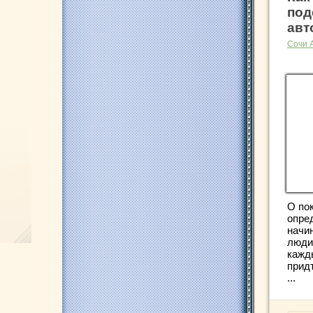
под
авт
Сочи 
О по
опре
начи
люди
кажд
прид
...