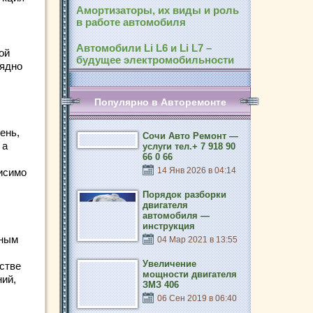
Амортизаторы, их виды и роль
в работе автомобиля
Автомобили Li L6 и Li L7 –
ой
будущее электромобильности
рядно
Популярно в Авторемонте
ень,
Сочи Авто Ремонт —
 а
услуги тел.+ 7 918 90
66 0 66
14 Янв 2026 в 04:14
висимо
Порядок разборки
двигателя
автомобиля —
инструкция
вным
04 Мар 2021 в 13:55
Увеличение
дстве
мощности двигателя
ний,
ЗМЗ 406
06 Сен 2019 в 06:40