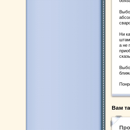
обяз
Выбо
абсо
свар
Ни к
штам
а не
прио
сказ
Выбо
ближ
Понр
Вам та
Про