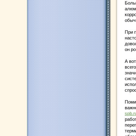
Боль
алюм
корро
обычн
При 
наст
дово
он р
А во
всего
знач
сист
испо
спро
Поми
важн
spb.r
рабо
пере
терм