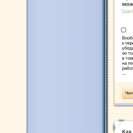
мож
Сочи 
Вооб
к пе
убед
он т
в том
на п
рабо
...
Чит
Как