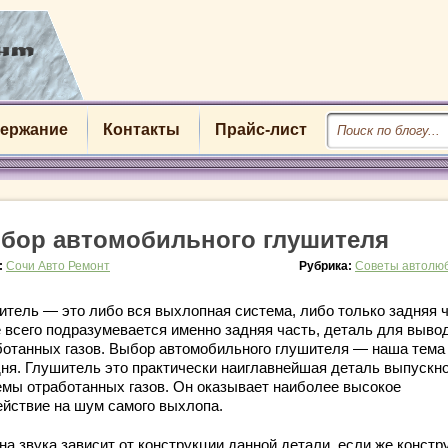
ержание
Контакты
Прайс-лист
бор автомобильного глушителя
:
Сочи Авто Ремонт
Рубрика:
Советы автолю
итель — это либо вся выхлопная система, либо только задняя ч
 всего подразумевается именно задняя часть, деталь для выво
ботанных газов. Выбор автомобильного глушителя — наша тема
дня. Глушитель это практически наиглавнейшая деталь выпускн
емы отработанных газов. Он оказывает наиболее высокое
ействие на шум самого выхлопа.
на звука зависит от конструкции данной детали, если же констр