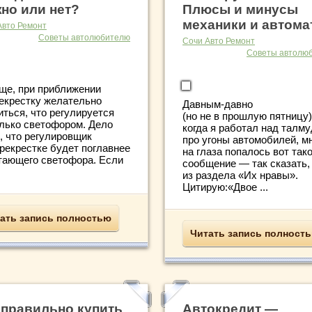
но или нет?
Плюсы и минусы
механики и автома
Авто Ремонт
Советы автолюбителю
Сочи Авто Ремонт
Советы автолю
ще, при приближении
рекрестку желательно
Давным-давно
иться, что регулируется
(но не в прошлую пятницу)
олько светофором. Дело
когда я работал над талм
, что регулировщик
про угоны автомобилей, м
ерекрестке будет поглавнее
на глаза попалось вот так
тающего светофора. Если
сообщение — так сказать,
из раздела «Их нравы».
Цитирую:«Двое ...
ать запись полностью
Читать запись полност
 правильно купить
Автокредит —