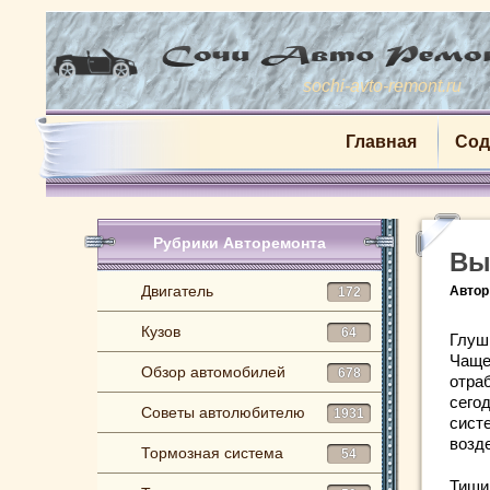
sochi-avto-remont.ru
Главная
Сод
Рубрики Авторемонта
Вы
Двигатель
Автор
172
Кузов
64
Глуш
Чаще
Обзор автомобилей
678
отра
сего
Советы автолюбителю
1931
сист
возд
Тормозная система
54
Тиши