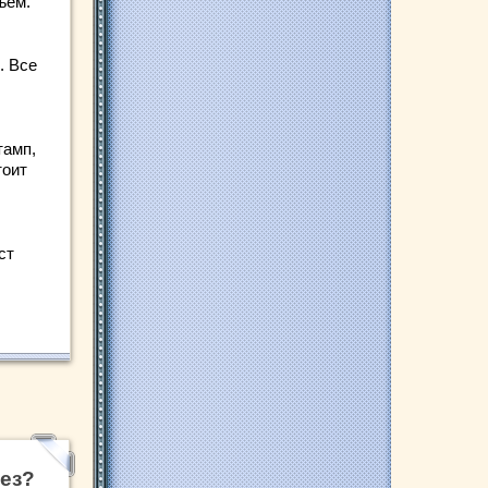
ъем.
. Все
тамп,
тоит
ст
без?