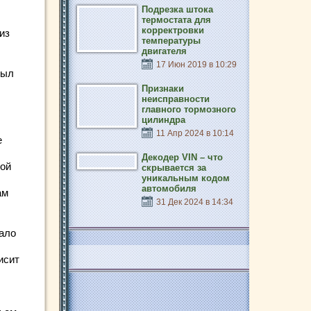
Подрезка штока
термостата для
корректровки
из
температуры
двигателя
17 Июн 2019 в 10:29
был
Признаки
неисправности
главного тормозного
цилиндра
11 Апр 2024 в 10:14
е
Декодер VIN – что
ной
скрывается за
уникальным кодом
автомобиля
ам
31 Дек 2024 в 14:34
ало
исит