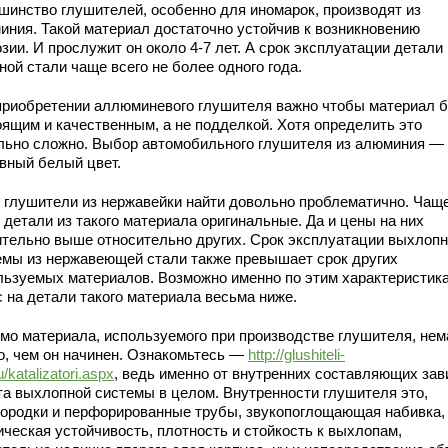
шинство глушителей, особенно для иномарок, производят из
иния. Такой материал достаточно устойчив к возникновению
зии. И прослужит он около 4-7 лет. А срок эксплуатации детали 
ой стали чаще всего не более одного года.
приобретении аллюминевого глушителя важно чтобы материал 
оящим и качественным, а не подделкой. Хотя определить это
льно сложно. Выбор автомобильного глушителя из алюминия —
овный белый цвет.
т глушители из нержавейки найти довольно проблематично. Чащ
 детали из такого материала оригинальные. Да и цены на них
ительно выше относительно других. Срок эксплуатации выхлоп
емы из нержавеющей стали также превышает срок других
льзуемых материалов. Возможно именно по этим характеристик
с на детали такого материала весьма ниже.
мо материала, используемого при производстве глушителя, нем
о, чем он начинен. Ознакомьтесь —
http://glushiteli-
u/katalizatori.aspx
, ведь именно от внутренних составляющих зав
та выхлопной системы в целом. Внутренности глушителя это,
городки и перфорированные трубы, звукопоглощающая набивка,
ическая устойчивость, плотность и стойкость к выхлопам,