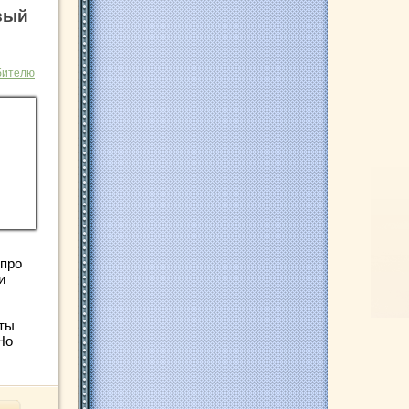
вый
бителю
 про
и
ты
Но