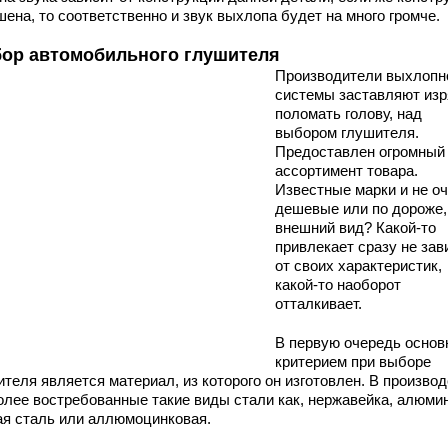
ена, то соответственно и звук выхлопа будет на много громче.
ор автомобильного глушителя
Производители выхлопн
системы заставляют из
поломать голову, над
выбором глушителя.
Предоставлен огромный
ассортимент товара.
Известные марки и не оч
дешевые или по дороже,
внешний вид? Какой-то
привлекает сразу не за
от своих характеристик,
какой-то наоборот
отталкивает.
В первую очередь осно
критерием при выборе
теля является материал, из которого он изготовлен. В произво
олее востребованные такие виды стали как, нержавейка, алюми
ая сталь или аллюмоцинковая.