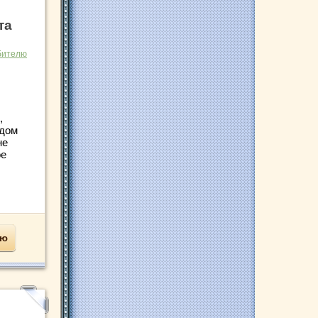
та
бителю
,
удом
не
ое
ью