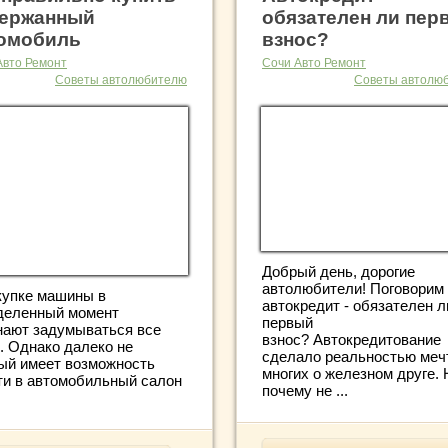
ержанный
обязателен ли пер
омобиль
взнос?
Авто Ремонт
Сочи Авто Ремонт
Советы автолюбителю
Советы автолю
Добрый день, дорогие
автолюбители! Поговорим
купке машины в
автокредит - обязателен л
деленный момент
первый
нают задумываться все
взнос? Автокредитование
. Однако далеко не
сделало реальностью меч
ый имеет возможность
многих о железном друге. 
ти в автомобильный салон
почему не ...