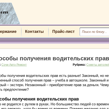
ержание
Контакты
Прайс-лист
особы получения водительских пра
:
Сочи Авто Ремонт
Рубрика:
Советы автолю
обы получения водительских прав есть разные! Законный, но не
венный способ получения прав – учеба в автошколе. Законный и
рый – экстерн. Незаконный – приобретение прав за деньги. Чему
ть предпочтение?
собы получения водительских прав
о не родился с рулем в руках. Но большинство людей со време
т его держать, хотя бы время от времени. Помимо желания для э