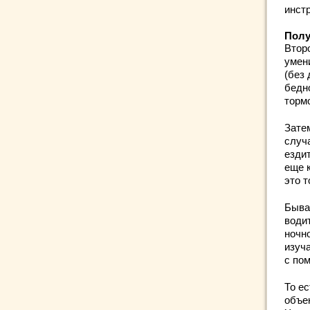
инст
Полу
Второ
умен
(без
бедно
торм
Затем
случ
ездит
еще 
это т
Быва
води
ночно
изуч
с по
То ес
объе