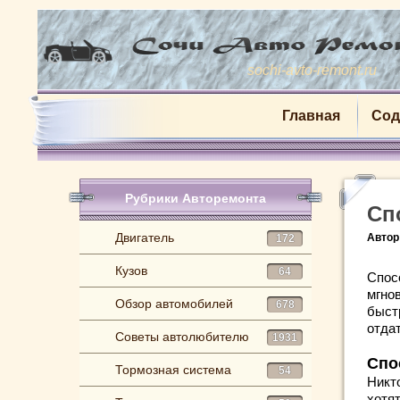
sochi-avto-remont.ru
Главная
Сод
Рубрики Авторемонта
Сп
Двигатель
Автор
172
Кузов
64
Спос
мгно
Обзор автомобилей
678
быст
отда
Советы автолюбителю
1931
Спо
Тормозная система
54
Никт
хотя