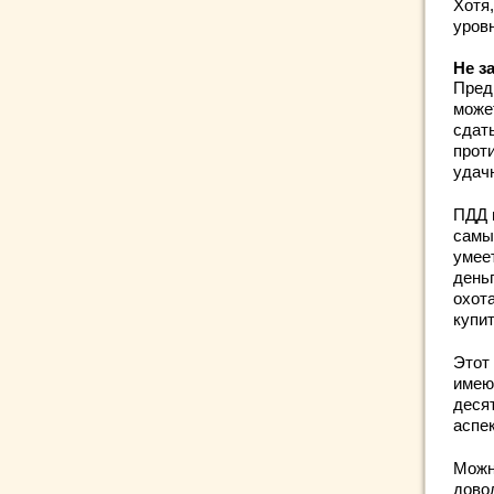
Хотя,
уров
Не з
Пред
может
сдат
прот
удач
ПДД п
самы
умеет
деньг
охота
купит
Этот 
имеют
деся
аспек
Можно
довол