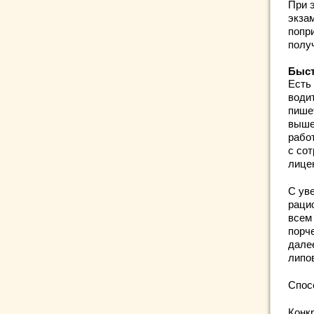
При э
экза
попри
полу
Быст
Есть
води
пише
выше
рабо
с со
лицен
С ув
раци
всем
порче
дале
липов
Спос
Конкр