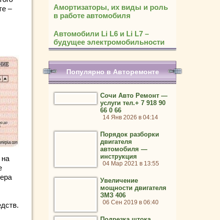
Амортизаторы, их виды и роль
те –
в работе автомобиля
Автомобили Li L6 и Li L7 –
будущее электромобильности
Популярно в Авторемонте
Сочи Авто Ремонт —
услуги тел.+ 7 918 90
66 0 66
14 Янв 2026 в 04:14
Порядок разборки
двигателя
автомобиля —
инструкция
 на
04 Мар 2021 в 13:55
е
тера
Увеличение
мощности двигателя
ЗМЗ 406
06 Сен 2019 в 06:40
едств.
Подрезка штока