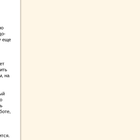
но
до-
у еще
ет
тить
, на
ый
о
ть
боте,
ится.