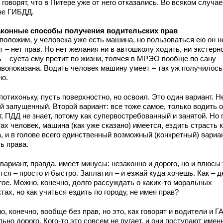
 говорят, что в Питере уже от него отказались. Во всяком случае
не ГИБДД.
аконные способы получения водительских прав
положим, у человека уже есть машина, но пользоваться ею он н
 – нет прав. Но нет желания ни в автошколу ходить, ни экстерн
ь – суета ему претит по жизни, толчея в МРЭО вообще по сану
ивопоказана. Водить человек машину умеет – так уж получилось
но.
отихоньку, пусть поверхностно, но освоил. Это один вариант. Н
й запущенный. Второй вариант: все тоже самое, только водить о
, ПДД не знает, потому как супервостребованный и занятой. Но 
ах человек, машина (как уже сказано) имеется, ездить страсть 
, и в голове всего единственный возможный (конкретный) вариа
ь права.
вариант, правда, имеет минусы: незаконно и дорого, но и плюсы
ся – просто и быстро. Заплатил – и езжай куда хочешь. Как – д
тое. Можно, конечно, долго рассуждать о каких-то моральных
тах, но как учиться ездить по городу, не имея прав?
, конечно, вообще без прав, но это, как говорят и водители и Г
ьно дорого. Кого-то это совсем не пугает, и они поступают имен