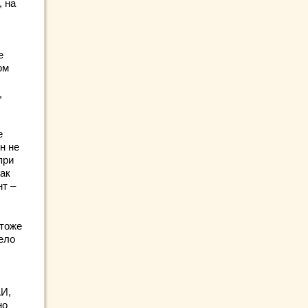
, на
е
ом
,
е
н не
при
как
нт –
 тоже
ело
АИ,
но