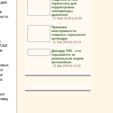
-два
термостата для
корректровки
температуры
в
двигателя
росто
17 Июн 2019 в 10:29
Признаки
неисправности
главного тормозного
цилиндра
,
11 Апр 2024 в 10:14
 ГАИ
ом
Декодер VIN – что
скрывается за
уникальным кодом
автомобиля
омых.
31 Дек 2024 в 14:34
от
ди
на
ных
умму.