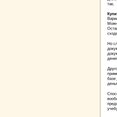
так.
Купи
Вариа
Можн
Оста
сход
Но сл
доку
доку
денег
Друго
прим
базе 
день
Спос
вооб
предс
учебу