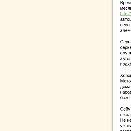
Врем
меся
http:
авто
нево
элем
Серь
серье
слуш
авто
подх
Хоро
Мето
дома
наро
базе
Сейч
школ
Не н
ужас