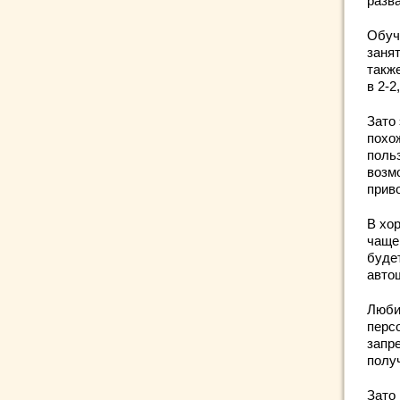
разв
Обуч
заня
такж
в 2-2
Зато
похо
поль
возм
прив
В хо
чаще
буде
авто
Люби
перс
запр
полу
Зато