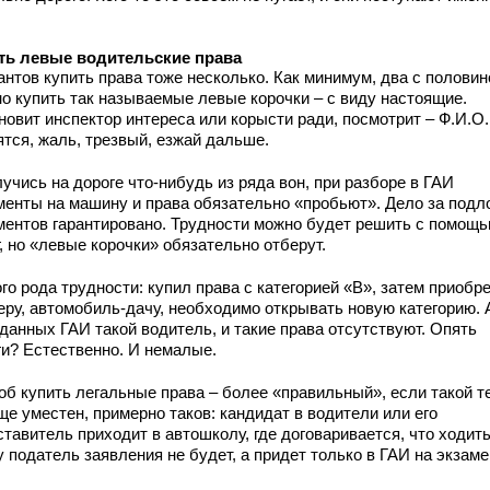
ть левые водительские права
нтов купить права тоже несколько. Как минимум, два с половин
о купить так называемые левые корочки – с виду настоящие.
новит инспектор интереса или корысти ради, посмотрит – Ф.И.О.
ятся, жаль, трезвый, езжай дальше.
учись на дороге что-нибудь из ряда вон, при разборе в ГАИ
менты на машину и права обязательно «пробьют». Дело за подл
ментов гарантировано. Трудности можно будет решить с помощ
, но «левые корочки» обязательно отберут.
го рода трудности: купил права с категорией «В», затем приобре
еру, автомобиль-дачу, необходимо открывать новую категорию. 
данных ГАИ такой водитель, и такие права отсутствуют. Опять
ги? Естественно. И немалые.
об купить легальные права – более «правильный», если такой т
ще уместен, примерно таков: кандидат в водители или его
тавитель приходит в автошколу, где договаривается, что ходить
 податель заявления не будет, а придет только в ГАИ на экзаме