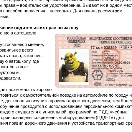
ы права – водительское удостоверение. Выдают их в одном мес
 а способов получения – несколько. Для начала рассмотрим
нные.
чение водительских прав по закону
ение в автошколе
 устоявшееся мнение,
правильнее всего
чать права, закончив
шую автошколу, где
тают опытные
рукторы и
одаватели.
дает возможность хорошо
отовиться к самостоятельной поездке на автомобиле по городу и
се, досконально изучить правила дорожного движения, тем боле
 обучение проводится с использованием персонального компью
каждого слушателя с уникальной программой по ПДД, учебные
тории оснащены современным оборудованием (ПДД-ТV) для
ения правил дорожного движения и устройства транспортных ср