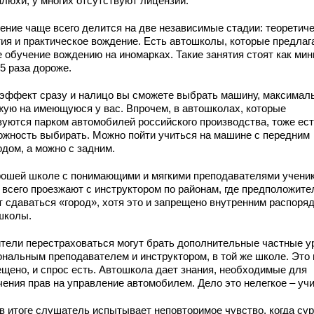
алюхи, у многих отсутствуют лицензии.
ение чаще всего делится на две независимые стадии: теоретич
тия и практическое вождение. Есть автошколы, которые предлаг
е обучение вождению на иномарках. Такие занятия стоят как ми
,5 раза дороже.
 эффект сразу и налицо вы сможете выбрать машину, максимал
жую на имеющуюся у вас. Впрочем, в автошколах, которые
зуются парком автомобилей российского производства, тоже ес
ожность выбирать. Можно пойти учиться на машине с передним
одом, а можно с задним.
рошей школе с понимающими и мягкими преподавателями учени
 всего проезжают с инструктором по районам, где предположите
т сдаваться «город», хотя это и запрещено внутренним распоря
школы.
тели перестраховаться могут брать дополнительные частные у
ональным преподавателем и инструктором, в той же школе. Это 
ещено, и спрос есть. Автошкола дает знания, необходимые для
чения прав на управление автомобилем. Дело это нелегкое – учи
 в итоге слушатель испытывает неповторимое чувство, когда су