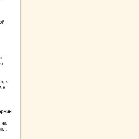
ой.
ог
ью
л, к
А в
ермин
 на
ны.