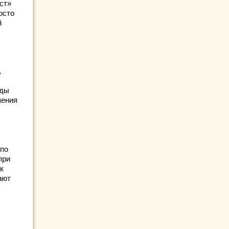
ст»
осто
й
,
оды
шения
 по
при
к
ают