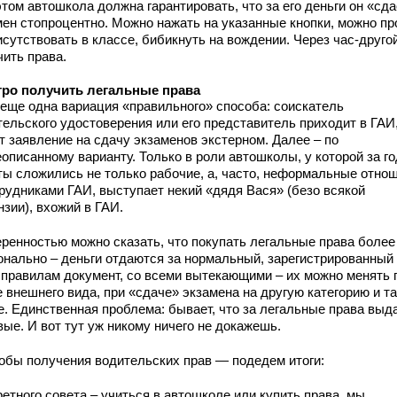
том автошкола должна гарантировать, что за его деньги он «сда
мен стопроцентно. Можно нажать на указанные кнопки, можно пр
сутствовать в классе, бибикнуть на вождении. Через час-друго
чить права.
ро получить легальные права
 еще одна вариация «правильного» способа: соискатель
тельского удостоверения или его представитель приходит в ГАИ
т заявление на сдачу экзаменов экстерном. Далее – по
описанному варианту. Только в роли автошколы, у которой за г
ты сложились не только рабочие, а, часто, неформальные отно
трудниками ГАИ, выступает некий «дядя Вася» (безо всякой
зии), вхожий в ГАИ.
еренностью можно сказать, что покупать легальные права более
онально – деньги отдаются за нормальный, зарегистрированный
 правилам документ, со всеми вытекающими – их можно менять 
 внешнего вида, при «сдаче» экзамена на другую категорию и та
е. Единственная проблема: бывает, что за легальные права выд
ые. И вот тут уж никому ничего не докажешь.
обы получения водительских прав — подедем итоги:
етного совета – учиться в автошколе или купить права, мы,