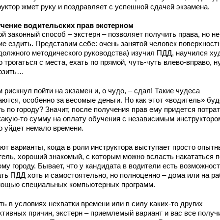
руктор жмет руку и поздравляет с успешной сдачей экзамена.
чение водительских прав экстерном
й законный способ – экстерн – позволяет получить права, но не
ие ездить. Представим себе: очень занятой человек поверхност
 должного методического руководства) изучил ПДД, научился ху
 трогаться с места, ехать по прямой, чуть-чуть влево-вправо, н
озить…
 рискнул пойти на экзамен и, о чудо, – сдал! Такие чудеса
аются, особенно за весомые деньги. Но как этот «водитель» буд
ь по городу? Значит, после получения прав ему придется потра
какую-то сумму на оплату обучения с независимым инструктором
о уйдет немало времени.
ют варианты, когда в роли инструктора выступает просто опытн
тель, хороший знакомый, с которым можно всласть накататься п
му городу. Бывает, что у кандидата в водители есть возможнос
ать ПДД хоть и самостоятельно, но полноценно – дома или на ра
мощью специальных компьютерных программ.
ть в условиях нехватки времени или в силу каких-то других
ктивных причин, экстерн – приемлемый вариант и вас все получ