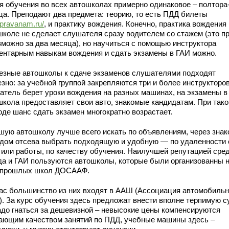
я обучения во всех автошколах примерно одинаковое – полтора
ца. Преподают два предмета: теорию, то есть ПДД билеты
//pravanam.ru/
, и практику вождения. Конечно, практика вождения 
школе не сделает слушателя сразу водителем со стажем (это п
зможно за два месяца), но научиться с помощью инструктора
ентарным навыкам вождения и сдать экзамены в ГАИ можно.
езные автошколы к сдаче экзаменов слушателями подходят
зно: за учебной группой закрепляются три и более инструкторов
атель берет уроки вождения на разных машинах, на экзамены в
школа предоставляет свои авто, знакомые кандидатам. При так
оде шанс сдать экзамен многократно возрастает.
шую автошколу лучше всего искать по объявлениям, через знак
дом отсева выбрать подходящую и удобную — по удаленности 
 или работы, по качеству обучения. Наилучшей репутацией сре
да и ГАИ пользуются автошколы, которые были организованны 
 прошлых школ ДОСААФ.
ас большинство из них входят в ААШ (Ассоциация автомобиль
). За курс обучения здесь предложат внести вполне терпимую с
адо гнаться за дешевизной – невысокие цены компенсируются
ающим качеством занятий по ПДД, учебные машины здесь –