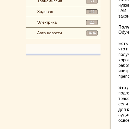
Трансмиссия
53
нужн
ГАИ,
Ходовая
116
зако
Электрика
111
Полу
Обуч
Авто новости
3494
Есть
что 
полу
хоро
рабо
инст
преп
Это 
подг
трас
если
для 
ауди
осво