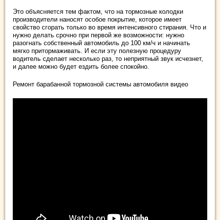
Это объясняется тем фактом, что на тормозные колодки
производители наносят особое покрытие, которое имеет
свойство сгорать только во время интенсивного стирания. Что и
нужно делать срочно при первой же возможности: нужно
разогнать собственный автомобиль до 100 км/ч и начинать
мягко притормаживать. И если эту полезную процедуру
водитель сделает несколько раз, то неприятный звук исчезнет,
и далее можно будет ездить более спокойно.
Ремонт барабанной тормозной системы автомобиля видео