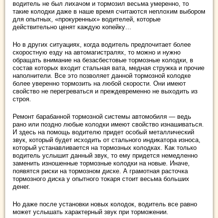
водитель не был лихачом и тормозил весьма умеренно, то
такие колодки даже в наше время считаются неплохим выбором
для опытных, «прокуренных» водителей, которые
действительно ценят каждую копейку…
Но в других ситуациях, когда водитель предпочитает более
скоростную езду на автомагистралях, то можно и нужно
обращать внимание на безасбестовые тормозные колодки, в
состав которых входит стальная вата, медная стружка и прочие
наполнители. Все это позволяет данной тормозной колодке
более уверенно тормозить на любой скорости. Они имеют
свойство не перегреваться и преждевременно не выходить из
строя.
Ремонт барабанной тормозной системы автомобиля — ведь
рано или поздно любые колодки имеют свойство изнашиваться.
И здесь на помощь водителю придет особый металлический
звук, который будет исходить от стального индикатора износа,
который устанавливается на тормозных колодках. Как только
водитель услышит данный звук, то ему придется немедленно
заменить изношенные тормозные колодки на новые. Иначе,
появятся риски на тормозном диске. А грамотная расточка
тормозного диска у опытного токаря стоит весьма больших
денег.
Но даже после установки новых колодок, водитель все равно
может услышать характерный звук при торможении.