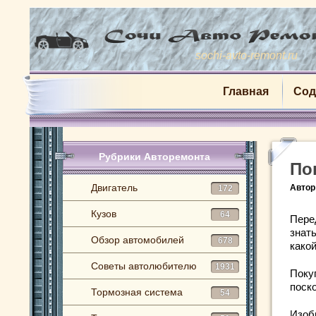
sochi-avto-remont.ru
Главная
Сод
Рубрики Авторемонта
По
Двигатель
Автор
172
Кузов
64
Пере
знать
Обзор автомобилей
678
како
Советы автолюбителю
1931
Поку
поск
Тормозная система
54
Изоб