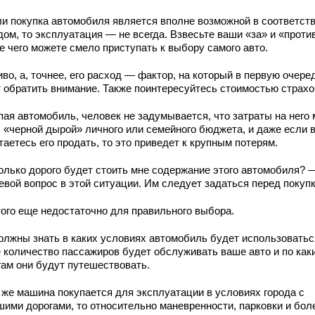
ли покупка автомобиля является вполне возможной в соответств
ом, то эксплуатация — не всегда. Взвесьте ваши «за» и «проти
е чего можете смело приступать к выбору самого авто.
во, а, точнее, его расход — фактор, на который в первую очере
т обратить внимание. Также поинтересуйтесь стоимостью страхо
пая автомобиль, человек не задумывается, что затраты на него 
ь «черной дырой» личного или семейного бюджета, и даже если 
аетесь его продать, то это приведет к крупным потерям.
олько дорого будет стоить мне содержание этого автомобиля? 
евой вопрос в этой ситуации. Им следует задаться перед покупк
того еще недостаточно для правильного выбора.
олжны знать в каких условиях автомобиль будет использоватьс
е количество пассажиров будет обслуживать ваше авто и по как
гам они будут путешествовать.
 же машина покупается для эксплуатации в условиях города с
шими дорогами, то относительно маневренности, парковки и бол