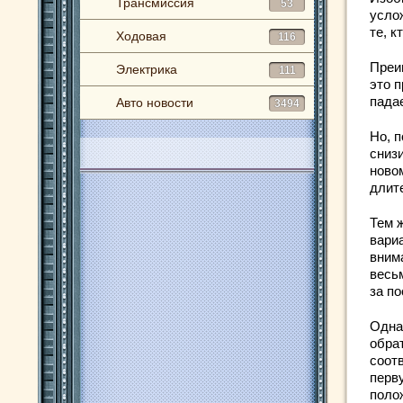
Трансмиссия
53
услож
те, 
Ходовая
116
Преи
Электрика
111
это 
пада
Авто новости
3494
Но, п
снизи
ново
длит
Тем ж
вари
вним
весь
за п
Однак
обра
соот
перв
поло