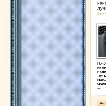
как
луч
Сочи 
Нояб
на р
и сн
тем к
прих
сиден
...
Чит