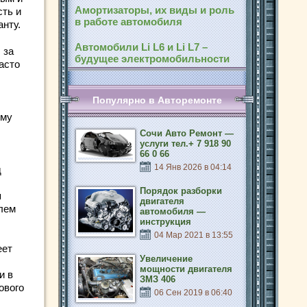
Амортизаторы, их виды и роль
сть и
в работе автомобиля
анту.
Автомобили Li L6 и Li L7 –
 за
будущее электромобильности
асто
Популярно в Авторемонте
ому
Сочи Авто Ремонт —
услуги тел.+ 7 918 90
66 0 66
14 Янв 2026 в 04:14
д
Порядок разборки
я
двигателя
лем
автомобиля —
инструкция
04 Мар 2021 в 13:55
еет
Увеличение
мощности двигателя
и в
ЗМЗ 406
ового
06 Сен 2019 в 06:40