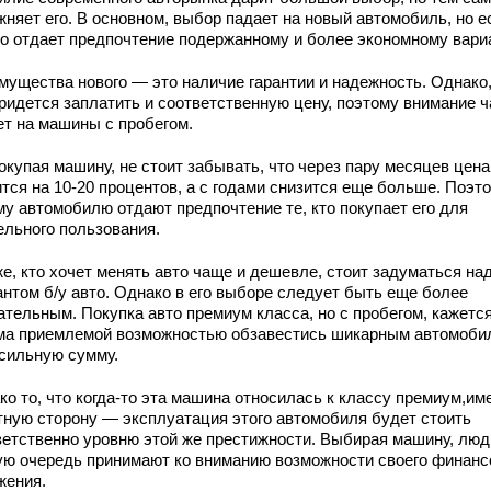
няет его. В основном, выбор падает на новый автомобиль, но е
кто отдает предпочтение подержанному и более экономному вари
мущества нового — это наличие гарантии и надежность. Однако,
придется заплатить и соответственную цену, поэтому внимание ч
ет на машины с пробегом.
окупая машину, не стоит забывать, что через пару месяцев цена
тся на 10-20 процентов, а с годами снизится еще больше. Поэт
му автомобилю отдают предпочтение те, кто покупает его для
ельного пользования.
е, кто хочет менять авто чаще и дешевле, стоит задуматься на
антом б/у авто. Однако в его выборе следует быть еще более
ательным. Покупка авто премиум класса, но с пробегом, кажетс
ма приемлемой возможностью обзавестись шикарным автомоби
осильную сумму.
о то, что когда-то эта машина относилась к классу премиум,им
тную сторону — эксплуатация этого автомобиля будет стоить
ветственно уровню этой же престижности. Выбирая машину, люд
ую очередь принимают ко вниманию возможности своего финанс
жения.