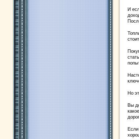
И ес
доход
Посл
Топли
стои
Поку
стат
попыт
Наст
ключ
Но э
Вы д
како
доро
Если
хоро