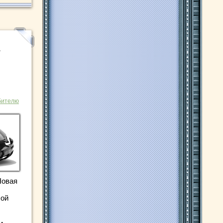
а
бителю
Новая
бой