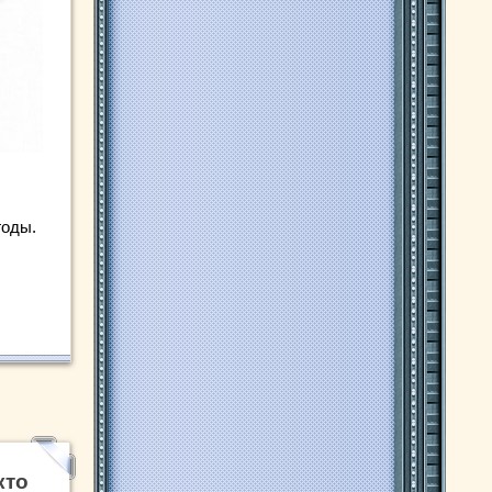
годы.
кто