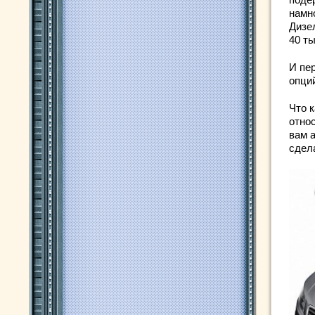
намн
Дизе
40 т
И пе
опци
Что к
относ
вам 
сдел