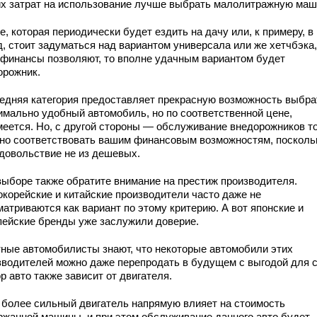
их затрат на использование лучше выбрать малолитражную маш
, которая периодически будет ездить на дачу или, к примеру, в
д, стоит задуматься над вариантом универсала или же хетчбэка,
 финансы позволяют, то вполне удачным вариантом будет
орожник.
едняя категория предоставляет прекрасную возможность выбра
имально удобный автомобиль, но по соответственной цене,
меется. Но, с другой стороны — обслуживание внедорожников т
но соответствовать вашим финансовым возможностям, посколь
удовольствие не из дешевых.
выборе также обратите внимание на престиж производителя.
корейские и китайские производители часто даже не
атриваются как вариант по этому критерию. А вот японские и
пейские бренды уже заслужили доверие.
ные автомобилисты знают, что некоторые автомобили этих
зводителей можно даже перепродать в будущем с выгодой для с
 авто также зависит от двигателя.
 более сильный двигатель напрямую влияет на стоимость
ржанной машины, и при этом обслуживание данного авто будет