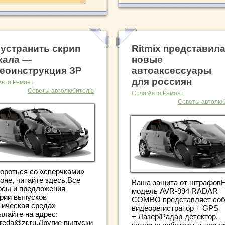
 устранить скрип
Ritmix представил
кала —
новые
еоинструкция ЗР
автоаксессуары
для россиян
Авто Ремонт
Советы автолюбителю
Сочи Авто Ремонт
Советы автолю
бороться со «сверчками»
оне, читайте здесь.Все
Ваша защита от штрафов
осы и предложения
модель AVR-994 RADAR
ерии выпусков
COMBO представляет со
ническая среда»
видеорегистратор + GPS
ылайте на адрес:
+ Лазер/Радар-детектор,
reda@zr.ru.Другие выпуски