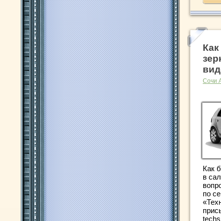
Как
зер
вид
Сочи 
Как 
в сал
вопр
по с
«Тех
прис
techs