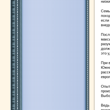
низк
Семье
похо
если
внед
Посл
макс
разу
долж
это 
При 
Южно
рассм
евро
Опыт
прои
Выбор
Ведь
поде