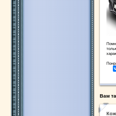
Помн
тольк
харак
Понр
Вам та
Кож