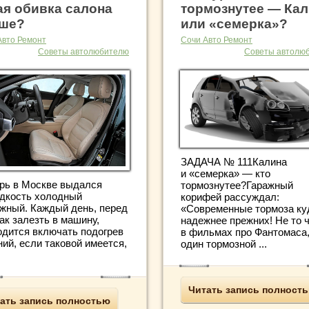
ая обивка салона
тормознутее — Ка
ше?
или «семерка»?
Авто Ремонт
Сочи Авто Ремонт
Советы автолюбителю
Советы автолю
ЗАДАЧА № 111Калина
и «семерка» — кто
рь в Москве выдался
тормознутее?Гаражный
едкость холодный
корифей рассуждал:
ежный. Каждый день, перед
«Современные тормоза ку
ак залезть в машину,
надежнее прежних! Не то 
одится включать подогрев
в фильмах про Фантомаса,
ий, если таковой имеется,
один тормозной ...
Читать запись полност
ать запись полностью