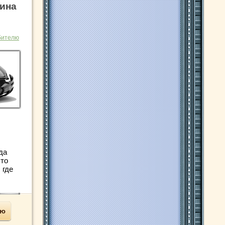
лина
бителю
да
что
 где
ью