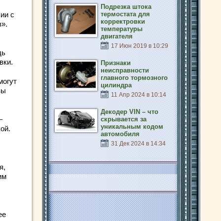
Подрезка штока
ии с
термостата для
корректровки
в».
температуры
двигателя
17 Июн 2019 в 10:29
дь
вки.
Признаки
неисправности
главного тормозного
могут
цилиндра
вы
11 Апр 2024 в 10:14
Декодер VIN – что
—
скрывается за
уникальным кодом
ой.
автомобиля
31 Дек 2024 в 14:34
я,
им
ее