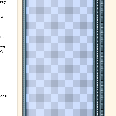
ину.
 а
ть
оже
ку
ебя.