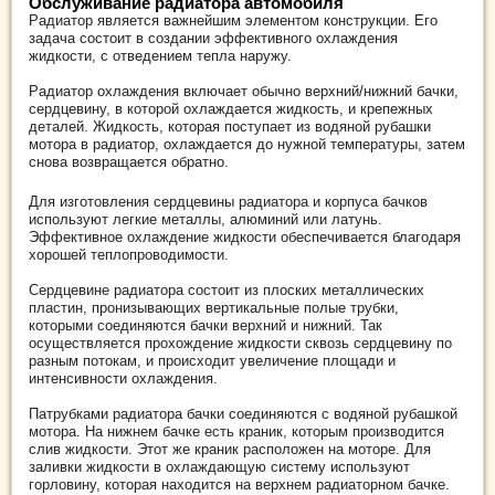
Обслуживание радиатора автомобиля
Радиатор является важнейшим элементом конструкции. Его
задача состоит в создании эффективного охлаждения
жидкости, с отведением тепла наружу.
Радиатор охлаждения включает обычно верхний/нижний бачки,
сердцевину, в которой охлаждается жидкость, и крепежных
деталей. Жидкость, которая поступает из водяной рубашки
мотора в радиатор, охлаждается до нужной температуры, затем
снова возвращается обратно.
Для изготовления сердцевины радиатора и корпуса бачков
используют легкие металлы, алюминий или латунь.
Эффективное охлаждение жидкости обеспечивается благодаря
хорошей теплопроводимости.
Сердцевине радиатора состоит из плоских металлических
пластин, пронизывающих вертикальные полые трубки,
которыми соединяются бачки верхний и нижний. Так
осуществляется прохождение жидкости сквозь сердцевину по
разным потокам, и происходит увеличение площади и
интенсивности охлаждения.
Патрубками радиатора бачки соединяются с водяной рубашкой
мотора. На нижнем бачке есть краник, которым производится
слив жидкости. Этот же краник расположен на моторе. Для
заливки жидкости в охлаждающую систему используют
горловину, которая находится на верхнем радиаторном бачке.