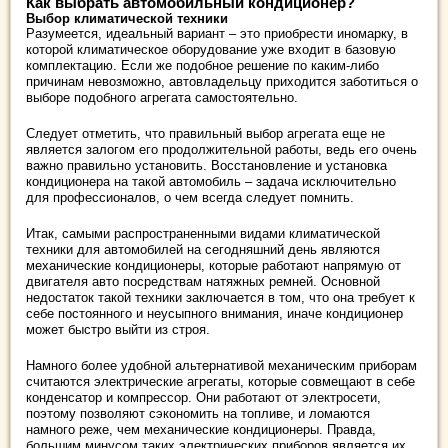
Как выбрать автомобильный кондиционер?
Выбор климатической техники
Разумеется, идеальный вариант – это приобрести иномарку, в
которой климатическое оборудование уже входит в базовую
комплектацию. Если же подобное решение по каким-либо
причинам невозможно, автовладельцу приходится заботиться о
выборе подобного агрегата самостоятельно.
Следует отметить, что правильный выбор агрегата еще не
является залогом его продолжительной работы, ведь его очень
важно правильно установить. Восстановление и установка
кондиционера на такой автомобиль – задача исключительно
для профессионалов, о чем всегда следует помнить.
Итак, самыми распространенными видами климатической
техники для автомобилей на сегодняшний день являются
механические кондиционеры, которые работают напрямую от
двигателя авто посредствам натяжных ремней. Основной
недостаток такой техники заключается в том, что она требует к
себе постоянного и неусыпного внимания, иначе кондиционер
может быстро выйти из строя.
Намного более удобной альтернативой механическим приборам
считаются электрические агрегаты, которые совмещают в себе
конденсатор и компрессор. Они работают от электросети,
поэтому позволяют сэкономить на топливе, и ломаются
намного реже, чем механические кондиционеры. Правда,
большим минусом таких электрических приборов является их