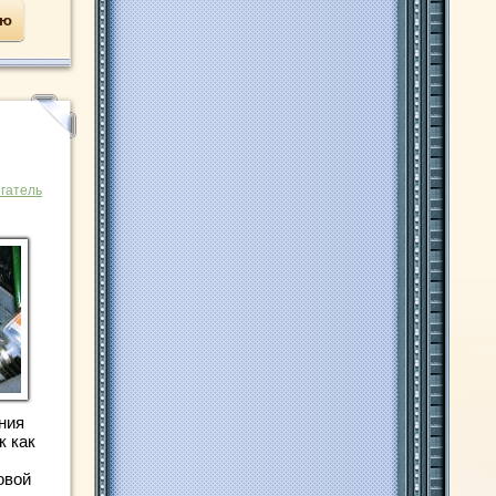
ью
гатель
ния
к как
овой