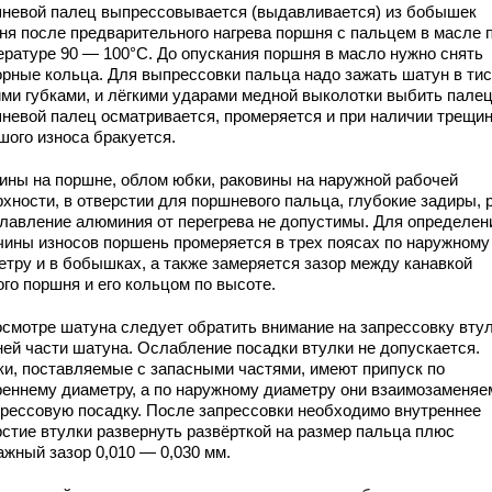
невой палец выпрессовывается (выдавливается) из бобышек
ня после предварительного нагрева поршня с пальцем в масле 
ературе 90 — 100°С. До опускания поршня в масло нужно снять
орные кольца. Для выпрессовки пальца надо зажать шатун в тис
ими губками, и лёгкими ударами медной выколотки выбить палец
невой палец осматривается, промеряется и при наличии трещин
шого износа бракуется.
ины на поршне, облом юбки, раковины на наружной рабочей
хности, в отверстии для поршневого пальца, глубокие задиры, 
плавление алюминия от перегрева не допустимы. Для определен
чины износов поршень промеряется в трех поясах по наружному
етру и в бобышках, а также замеряется зазор между канавкой
го поршня и его кольцом по высоте.
осмотре шатуна следует обратить внимание на запрессовку втул
ней части шатуна. Ослабление посадки втулки не допускается.
ки, поставляемые с запасными частями, имеют припуск по
реннему диаметру, а по наружному диаметру они взаимозаменя
прессовую посадку. После запрессовки необходимо внутреннее
рстие втулки развернуть развёрткой на размер пальца плюс
ажный зазор 0,010 — 0,030 мм.