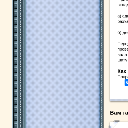
вкла
а) с
разъё
б) д
Пере
пров
вала
шату
Как
Понр
Вам та