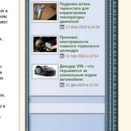
Подрезка штока
термостата для
ия в
корректровки
ким
температуры
ажет
двигателя
17 Июн 2019 в 10:29
Признаки
х.
неисправности
главного тормозного
цилиндра
11 Апр 2024 в 10:14
Декодер VIN – что
т
скрывается за
я
уникальным кодом
но
автомобиля
31 Дек 2024 в 14:34
ки,
е в
е