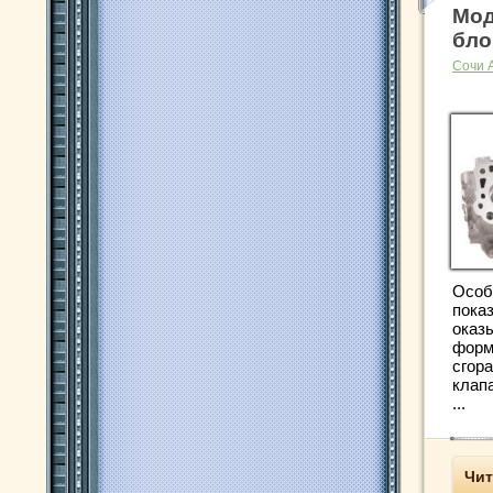
Мод
бло
Сочи 
Особ
пока
оказ
форм
сгор
клапа
...
Чит