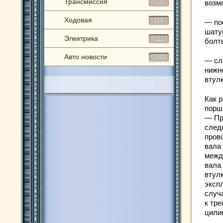
Трансмиссия
53
возм
Ходовая
116
— по
шату
Электрика
111
болт
Авто новости
3494
— сл
нижн
втул
Как 
порш
— Пр
следи
пров
вала
межд
вала
втул
эксп
случа
к тр
цили