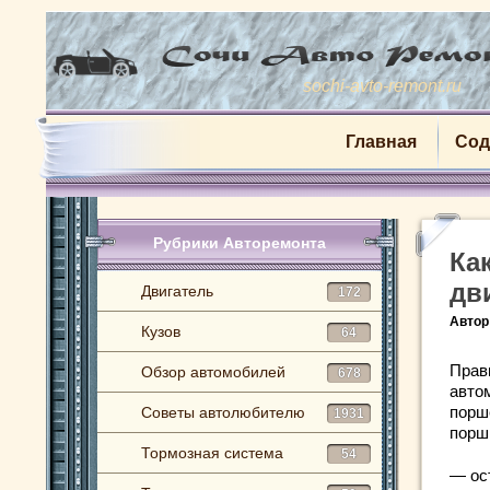
sochi-avto-remont.ru
Главная
Сод
Рубрики Авторемонта
Ка
дв
Двигатель
172
Автор
Кузов
64
Прав
Обзор автомобилей
678
авто
порш
Советы автолюбителю
1931
порш
Тормозная система
54
— ос