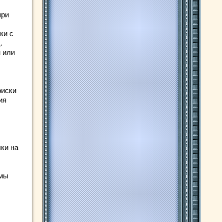
при
ки с
.
 или
риски
ия
ки на
емы