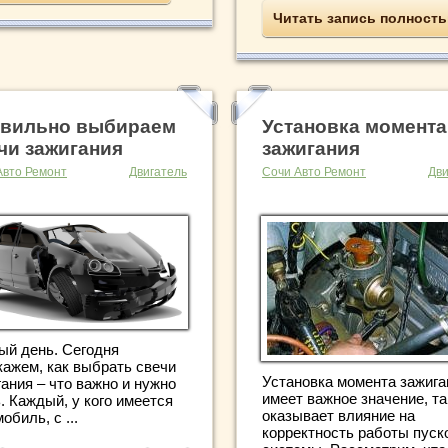
Читать запись полност
вильно выбираем
Установка момента
чи зажигания
зажигания
Авто Ремонт
Двигатель
Сочи Авто Ремонт
Дви
ый день. Сегодня
кажем, как выбрать свечи
Установка момента зажига
ания – что важно и нужно
имеет важное значение, та
. Каждый, у кого имеется
оказывает влияние на
обиль, с ...
корректность работы пуск