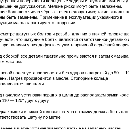
нутренней поверхности кольцевые задиры и глубокие вмятины у
дышей не допускаются. Мелкие риски могут быть заглажены.
чие большого числа чёрных точек недопустимо; такие вкладыш
ны быть заменены. Применение в эксплуатации указанного в
укции масла гарантирует от коррозии.
осмотре шатунных болтов и резьбы для них в нижней головке ш
 учесть, что шатунные болты являются ответственной деталью 
т при наличии у них дефекта служить причиной серьёзной аварии
д сборкой все детали тщательно промываются и затем смазыв
ым маслом.
невой палец устанавливается без ударов в нагретый до 90 — 1
ень. Нагрев производится в масле. Стопорные кольца
навливаются щипцами.
д началом установки поршня в цилиндр располагаем замки коле
 110 — 120° друг к другу.
дка крышки в нижней головке шатуна по замку должна быть пло
тветствовать шатуну по метке.
замене в шатун устанавливаются взятые из запасных частей