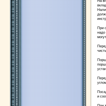
На в
вкла
Нали
долж
инстр
При 
надо
могу
Пере
чист
Порш
порш
уста
Пере
углом
Поса
и соо
При 