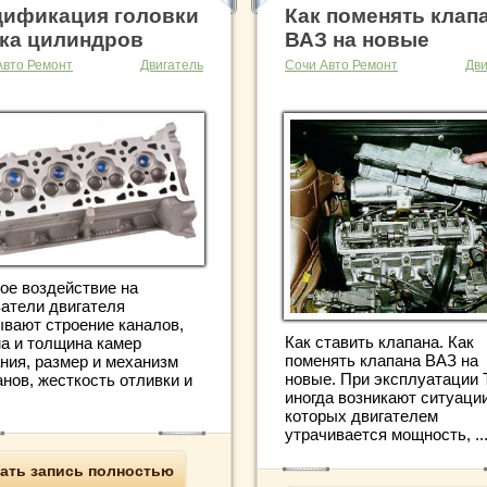
ификация головки
Как поменять клап
ка цилиндров
ВАЗ на новые
Авто Ремонт
Двигатель
Сочи Авто Ремонт
Дви
ое воздействие на
затели двигателя
ывают строение каналов,
Как ставить клапана. Как
а и толщина камер
поменять клапана ВАЗ на
ания, размер и механизм
новые. При эксплуатации 
нов, жесткость отливки и
иногда возникают ситуации
которых двигателем
утрачивается мощность, ..
ать запись полностью