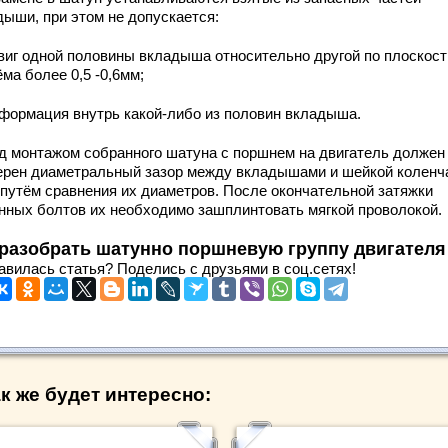
дыши, при этом не допускается:
двиг одной половины вкладыша относительно другой по плоскост
ма более 0,5 -0,6мм;
еформация внутрь какой-либо из половин вкладыша.
д монтажом собранного шатуна с поршнем на двигатель должен
ерен диаметральный зазор между вкладышами и шейкой коленч
 путём сравнения их диаметров. После окончательной затяжки
нных болтов их необходимо зашплинтовать мягкой проволокой.
 разобрать шатунно поршневую группу двигателя
авилась статья? Поделись с друзьями в соц.сетях!
к же будет интересно: