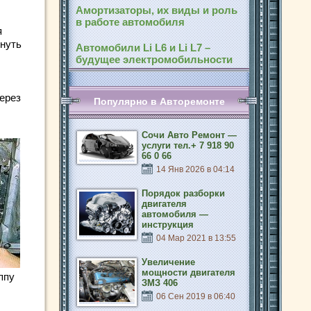
Амортизаторы, их виды и роль
в работе автомобиля
я
рнуть
Автомобили Li L6 и Li L7 –
будущее электромобильности
ерез
Популярно в Авторемонте
Сочи Авто Ремонт —
услуги тел.+ 7 918 90
66 0 66
14 Янв 2026 в 04:14
Порядок разборки
двигателя
автомобиля —
инструкция
04 Мар 2021 в 13:55
Увеличение
мощности двигателя
ппу
ЗМЗ 406
06 Сен 2019 в 06:40