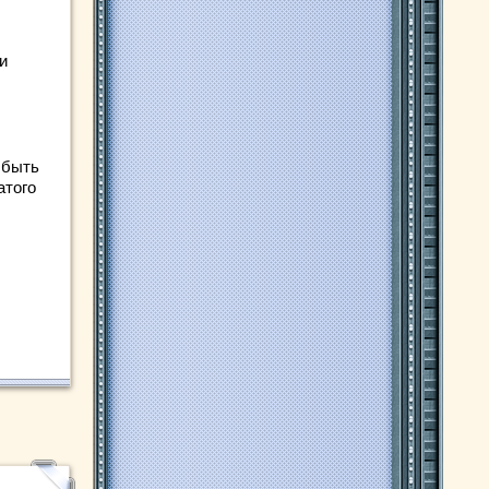
и
 быть
атого