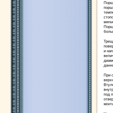
Порш
порш
темп
стоп
мягк
Порш
боль
Трещ
повер
и на
вели
диам
данно
При 
верх
Втул
внут
под 
отве
монт