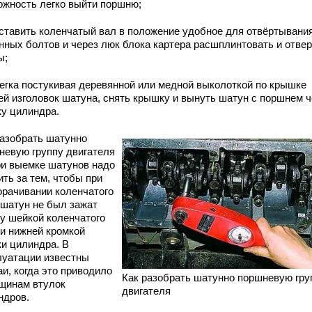
ожность легко выйти поршню;
ставить коленчатый вал в положение удобное для отвёртывани
нных болтов и через люк блока картера расшплинтовать и отве
ы;
егка постукивая деревянной или медной выколоткой по крышке
ей изголовок шатуна, снять крышку и вынуть шатун с поршнем ч
ку цилиндра.
разобрать шатунно
невую группу двигателя
и выемке шатунов надо
ть за тем, чтобы при
орачивании коленчатого
 шатун не был зажат
у шейкой коленчатого
 и нижней кромкой
ки цилиндра. В
луатации известны
и, когда это приводило
Как разобрать шатунно поршневую гру
ещинам втулок
двигателя
ндров.