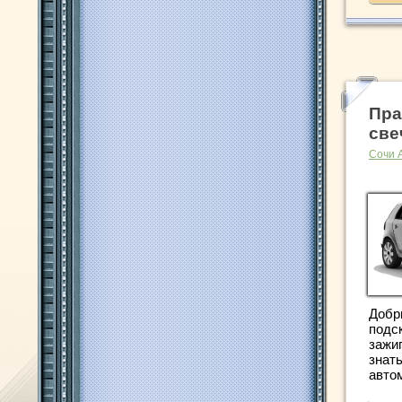
Пра
све
Сочи 
Добр
подс
зажиг
знать
автом