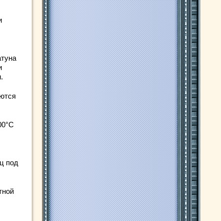
и
атуна
и
.
аются
00°С
ц под
тной