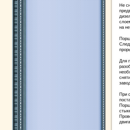
Не с
пред
дизе
слое
на н
Порш
След
проры
Для 
разо
необ
снят
заво
При 
поста
Порш
стык
Пров
двиг