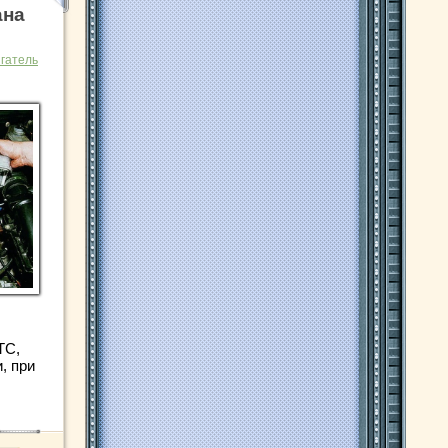
ана
гатель
ТС,
, при
.