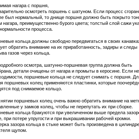
нимая нагара с поршня,
варительно осмотреть поршень с шатуном. Если процесс сгоран
ле был нормальный, то днище поршня должно быть покрыто тон
м нагара, преимущественно бурого цвета; толстый слой сажи ук
енормальности процесса.
невые кольца должны свободно передвигаться в своих канавка
ует обратить внимание на их приработанность, задиры и следы
ва газов через кольца.
подробного осмотра, шатунно-поршневая группа должна быть
брана, детали очищены от нагара и промыты в керосине. Если не
ходимости, поршневые кольца не следует снимать с поршня. Дл
ия поршневых колец применяются пластинки, которые поочерёд
дятся под снимаемое кольцо.
снятии поршневых колец очень важно обратить внимание на мет
вленные у замков колец, чтобы не перепутать их при сборке.
невые кольца бракуются при увеличенном выше предела зазор
е, при потере упругости и при выкрашивании рабочей кромки.
ерка зазора кольца в стыке может быть произведена в цилиндр
ателя щупом.