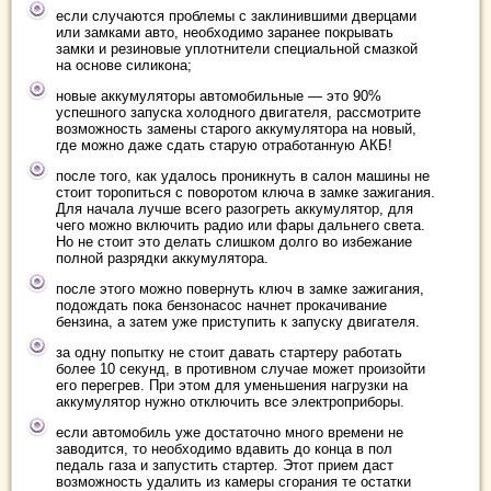
если случаются проблемы с заклинившими дверцами
или замками авто, необходимо заранее покрывать
замки и резиновые уплотнители специальной смазкой
на основе силикона;
новые аккумуляторы автомобильные — это 90%
успешного запуска холодного двигателя, рассмотрите
возможность замены старого аккумулятора на новый,
где можно даже сдать старую отработанную АКБ!
после того, как удалось проникнуть в салон машины не
стоит торопиться с поворотом ключа в замке зажигания.
Для начала лучше всего разогреть аккумулятор, для
чего можно включить радио или фары дальнего света.
Но не стоит это делать слишком долго во избежание
полной разрядки аккумулятора.
после этого можно повернуть ключ в замке зажигания,
подождать пока бензонасос начнет прокачивание
бензина, а затем уже приступить к запуску двигателя.
за одну попытку не стоит давать стартеру работать
более 10 секунд, в противном случае может произойти
его перегрев. При этом для уменьшения нагрузки на
аккумулятор нужно отключить все электроприборы.
если автомобиль уже достаточно много времени не
заводится, то необходимо вдавить до конца в пол
педаль газа и запустить стартер. Этот прием даст
возможность удалить из камеры сгорания те остатки