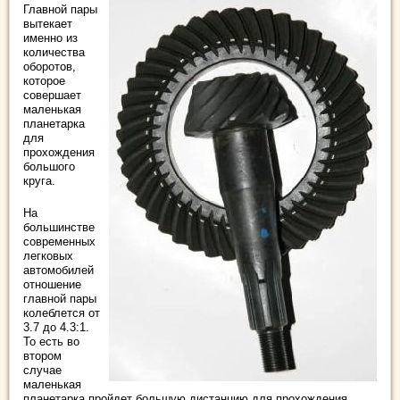
Главной пары
вытекает
именно из
количества
оборотов,
которое
совершает
маленькая
планетарка
для
прохождения
большого
круга.
На
большинстве
современных
легковых
автомобилей
отношение
главной пары
колеблется от
3.7 до 4.3:1.
То есть во
втором
случае
маленькая
планетарка пройдет большую дистанцию для прохождения