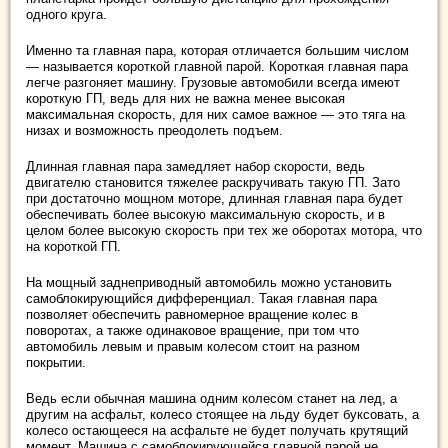
одного круга.
Именно та главная пара, которая отличается большим числом
— называется короткой главной парой. Короткая главная пара
легче разгоняет машину. Грузовые автомобили всегда имеют
короткую ГП, ведь для них не важна менее высокая
максимальная скорость, для них самое важное — это тяга на
низах и возможность преодолеть подъем.
Длинная главная пара замедляет набор скорости, ведь
двигателю становится тяжелее раскручивать такую ГП. Зато
при достаточно мощном моторе, длинная главная пара будет
обеспечивать более высокую максимальную скорость, и в
целом более высокую скорость при тех же оборотах мотора, что
на короткой ГП.
На мощный заднеприводный автомобиль можно установить
самоблокирующийся дифференциал. Такая главная пара
позволяет обеспечить равномерное вращение колес в
поворотах, а также одинаковое вращение, при том что
автомобиль левым и правым колесом стоит на разном
покрытии.
Ведь если обычная машина одним колесом станет на лед, а
другим на асфальт, колесо стоящее на льду будет буксовать, а
колесо остающееся на асфальте не будет получать крутящий
момент. Машина с самоблокирующейся главной парой не