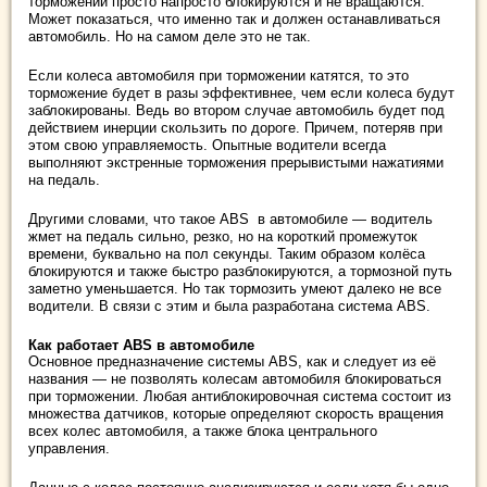
торможении просто напросто блокируются и не вращаются.
Может показаться, что именно так и должен останавливаться
автомобиль. Но на самом деле это не так.
Если колеса автомобиля при торможении катятся, то это
торможение будет в разы эффективнее, чем если колеса будут
заблокированы. Ведь во втором случае автомобиль будет под
действием инерции скользить по дороге. Причем, потеряв при
этом свою управляемость. Опытные водители всегда
выполняют экстренные торможения прерывистыми нажатиями
на педаль.
Другими словами, что такое ABS в автомобиле — водитель
жмет на педаль сильно, резко, но на короткий промежуток
времени, буквально на пол секунды. Таким образом колёса
блокируются и также быстро разблокируются, а тормозной путь
заметно уменьшается. Но так тормозить умеют далеко не все
водители. В связи с этим и была разработана система ABS.
Как работает ABS в автомобиле
Основное предназначение системы ABS, как и следует из её
названия — не позволять колесам автомобиля блокироваться
при торможении. Любая антиблокировочная система состоит из
множества датчиков, которые определяют скорость вращения
всех колес автомобиля, а также блока центрального
управления.